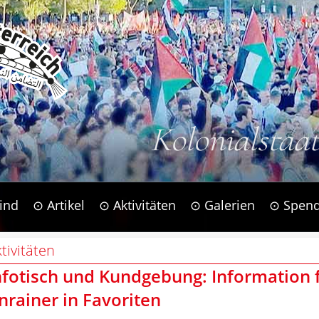
Kolonialstaa
ind
⊙ Artikel
⊙ Aktivitäten
⊙ Galerien
⊙ Spen
tivitäten
nfotisch und Kundgebung: Information 
nrainer in Favoriten