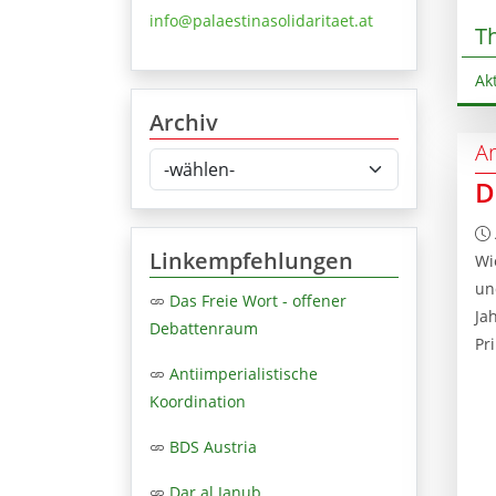
info@palaestinasolidaritaet.at
T
Ak
Archiv
Ar
D
Linkempfehlungen
Wi
un
Das Freie Wort - offener
Ja
Debattenraum
Pr
Antiimperialistische
Koordination
BDS Austria
Dar al Janub