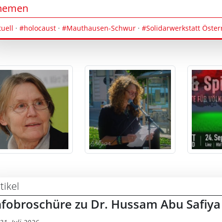
hemen
tuell
·
#holocaust
·
#Mauthausen-Schwur
·
#Solidarwerkstatt Öster
tikel
nfobroschüre zu Dr. Hussam Abu Safiya