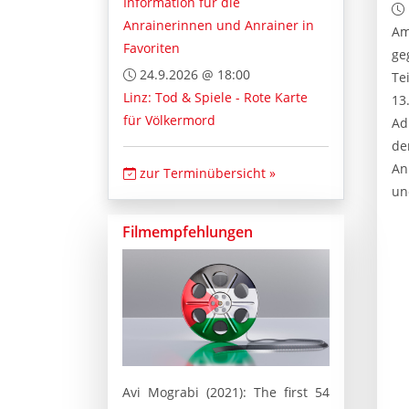
Information für die
Anrainerinnen und Anrainer in
Am
Favoriten
ge
24.9.2026 @ 18:00
Te
Linz: Tod & Spiele - Rote Karte
13
für Völkermord
Ad
de
An
zur Terminübersicht »
und
Filmempfehlungen
Avi Mograbi (2021): The first 54