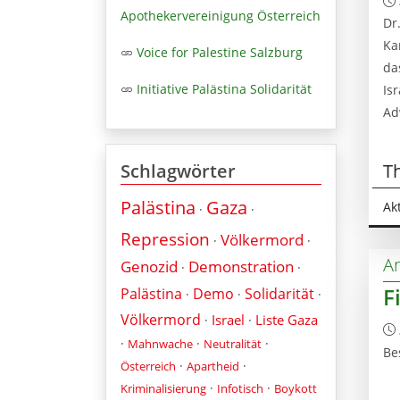
Apothekervereinigung Österreich
Dr
Ka
Voice for Palestine Salzburg
da
Initiative Palästina Solidarität
Is
Ad
T
Schlagwörter
Palästina
Gaza
Ak
·
·
Repression
Völkermord
·
·
Ar
Genozid
Demonstration
·
·
F
Palästina
Demo
Solidarität
·
·
·
Völkermord
Israel
Liste Gaza
·
·
·
·
·
Mahnwache
Neutralität
Be
·
·
Österreich
Apartheid
·
·
Kriminalisierung
Infotisch
Boykott