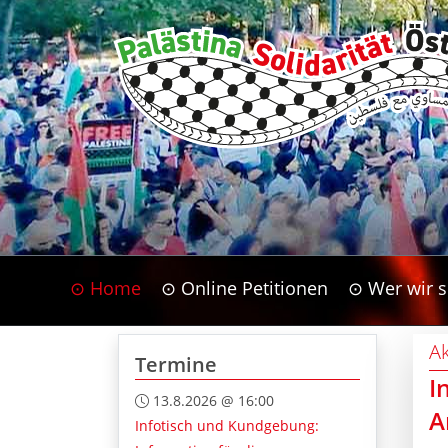
⊙ Home
⊙ Online Petitionen
⊙ Wer wir s
Ak
Termine
I
13.8.2026 @ 16:00
A
Infotisch und Kundgebung: