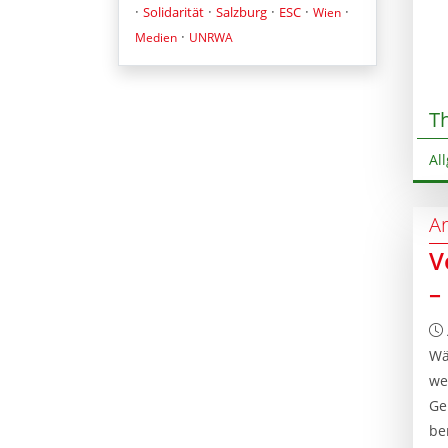
·
·
·
·
·
Solidarität
Salzburg
ESC
Wien
·
Medien
UNRWA
T
Al
Ar
V
–
Wä
we
Ge
be