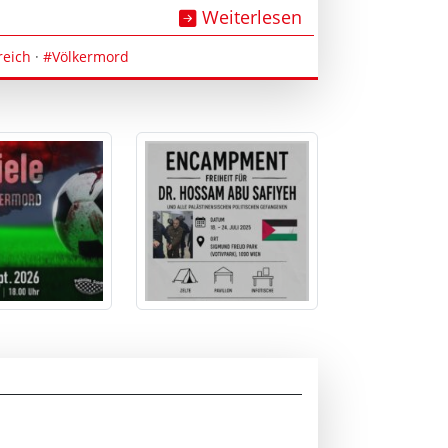
Weiterlesen
reich
·
#Völkermord