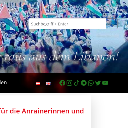
t raus aus dem Libanon!
den
für die Anrainerinnen und