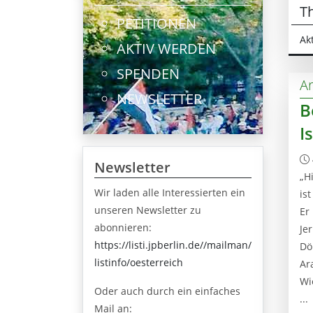
T
PETITIONEN
Ak
AKTIV WERDEN
SPENDEN
Ar
NEWSLETTER
B
I
Newsletter
„H
Wir laden alle Interessierten ein
is
unseren Newsletter zu
Er
abonnieren:
Je
https://listi.jpberlin.de//mailman/
Dö
listinfo/oesterreich
Ar
Wi
Oder auch durch ein einfaches
...
Mail an: