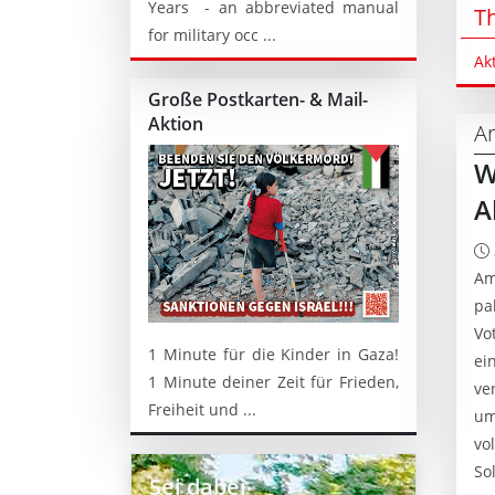
Years - an abbreviated manual
T
for military occ ...
Ak
Große Postkarten- & Mail-
Aktion
Ar
W
A
Am
pa
Vo
1 Minute für die Kinder in Gaza!
ei
1 Minute deiner Zeit für Frieden,
ve
Freiheit und ...
um
vo
Sol
Sei dabei