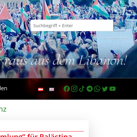
t raus aus dem Libanon!
den
nz
mlung” für Palästina