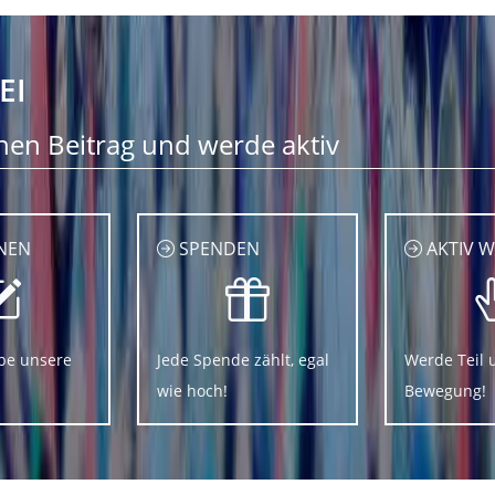
EI
nen Beitrag und werde aktiv
NEN
SPENDEN
AKTIV 
be unsere
Jede Spende zählt, egal
Werde Teil 
wie hoch!
Bewegung!