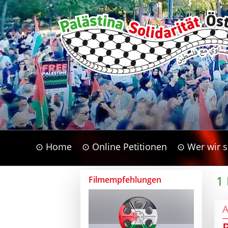
⊙ Home
⊙ Online Petitionen
⊙ Wer wir s
1
Filmempfehlungen
A