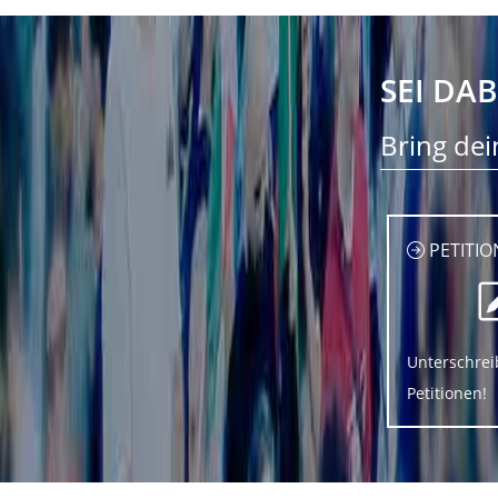
SEI DAB
Bring dei
PETITIO
Unterschrei
Petitionen!