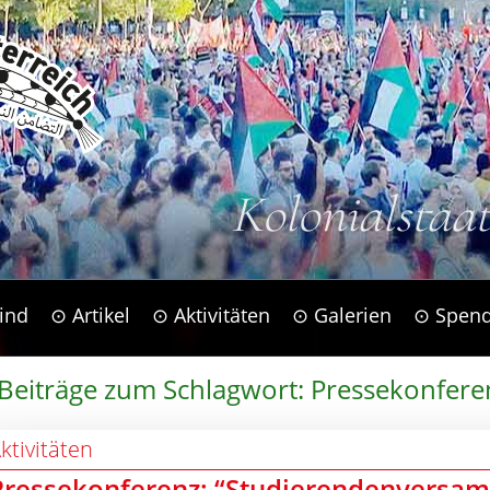
Kolonialstaa
ind
⊙ Artikel
⊙ Aktivitäten
⊙ Galerien
⊙ Spen
 Beiträge zum Schlagwort: Pressekonfere
ktivitäten
Pressekonferenz: “Studierendenversam