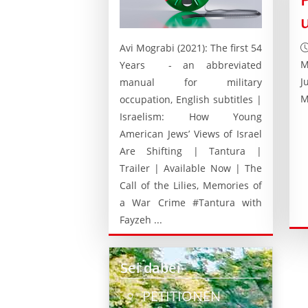
Avi Mograbi (2021): The first 54
M
Years - an abbreviated
J
manual for military
M
occupation, English subtitles |
Israelism: How Young
American Jews’ Views of Israel
Are Shifting | Tantura |
Trailer | Available Now | The
Call of the Lilies, Memories of
a War Crime #Tantura with
Fayzeh ...
Sei dabei
PETITIONEN