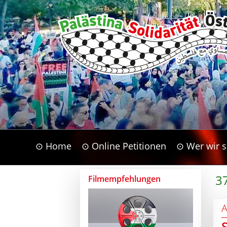
⊙ Home
⊙ Online Petitionen
⊙ Wer wir s
37
Filmempfehlungen
A