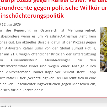
Grundrechte gegen politische Willkür u
Einschüchterungspolitik
18. Juli 2026
ür die Regierung in Österreich ist Meinungsfreiheit,
nsbesondere wenn es um Palästina-Aktivismus geht, kein
ohes Gut. Ein aktuelles Beispiel dafür ist der Prozess gegen
en Aktivisten Rafael Eisler von der Global Sumud Flotilla,
er am 21.7. wegen öffentlicher Kritik an der Unterstützung
on Außenministerin Meinl-Reisinger für den
ölkermörderstaat Israel und wegen einer Anzeige durch
en VP-Pressemann Daniel Kapp vor Gericht steht. Kapp
irft Rafael Eisler „Verhetzung“ vor. Der Fall reiht sich in eine
eihe von Einschüchterungsversuchen gegen Menschen ein,
ie sich für die Rechte der P ...