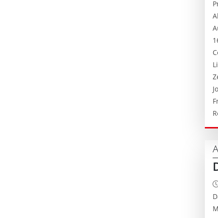
P
A
A
1
C
L
Z
J
F
R
A
D
M