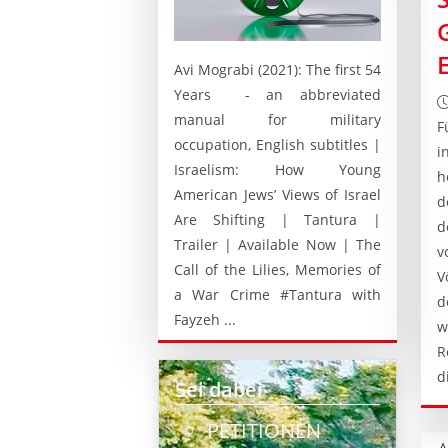
Avi Mograbi (2021): The first 54
Years - an abbreviated
manual for military
F
occupation, English subtitles |
i
Israelism: How Young
h
American Jews’ Views of Israel
d
Are Shifting | Tantura |
d
Trailer | Available Now | The
v
Call of the Lilies, Memories of
V
a War Crime #Tantura with
d
Fayzeh ...
w
R
d
Sei dabei
PETITIONEN