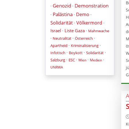
B
Genozid
Demonstration
·
·
S
Palästina
Demo
·
·
·
H
Solidarität
Völkermord
·
·
A
Israel
Liste Gaza
·
·
Mahnwache
d
·
·
·
Neutralität
Österreich
M
·
·
Apartheid
Kriminalisierung
ö
·
·
·
Infotisch
Boykott
Solidarität
W
·
·
·
·
Salzburg
ESC
Wien
Medien
S
UNRWA
j
G
A
K