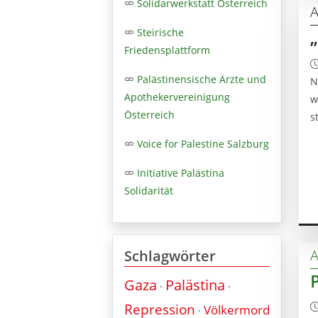
Solidarwerkstatt Österreich
A
Steirische
Friedensplattform
Palästinensische Ärzte und
N
Apothekervereinigung
w
Österreich
s
Voice for Palestine Salzburg
Initiative Palästina
Solidarität
A
Schlagwörter
Gaza
Palästina
·
·
Repression
Völkermord
·