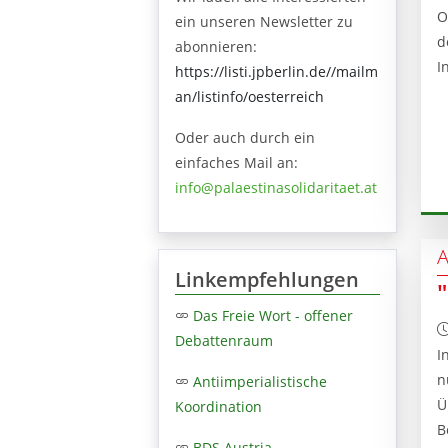
O
ein unseren Newsletter zu
d
abonnieren:
I
https://listi.jpberlin.de//mailm
an/listinfo/oesterreich
Oder auch durch ein
einfaches Mail an:
info@palaestinasolidaritaet.at
A
Linkempfehlungen
Das Freie Wort - offener
Debattenraum
I
n
Antiimperialistische
Ü
Koordination
B
BDS Austria