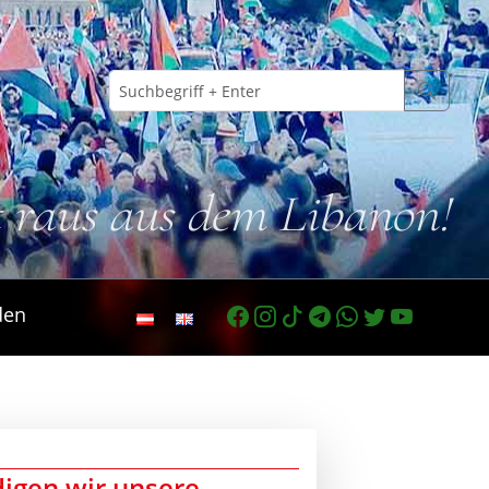
t raus aus dem Libanon!
den
digen wir unsere