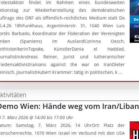
rotestaktion findet im Rahmen eines bundesweiten
ktionstag zur Wiederherstellung des demokratischen
uftrags des ORF als öffentlich-rechtliches Medium statt Do
6.4.26 18hFunkhaus, Argentinierstr. 31, 1040 Wien Luis
ortés Barbado, Koordinator der Föderation der Vereinigten
inken (Spaniens) im AuslandCorinna Oesch,
eithistorikerinTopoke, KünstlerDania el Haddad,
ournalistinAndreas Reiner, Jurist und lutheranischer
riedensaktivistIranians against the war on IranDieter
einisch, JournalistHubert Krammer: tätig in politischen, k ...
ktivitäten
Demo Wien: Hände weg vom Iran/Libano
7. März 2026 @ 14:00 bis 17:00 Uhr
atum: Samstag, 7. März 2026, 14 UhrOrt: Platz der
enschenrechte, 1070 Wien Israel im Verbund mit den USA