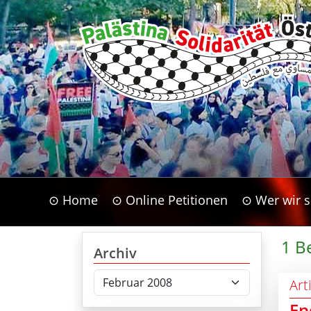
⊙ Home
⊙ Online Petitionen
⊙ Wer wir s
1 B
Archiv
Art
En