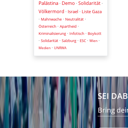
Palästina
Demo
Solidarität
·
·
·
Völkermord
Israel
Liste Gaza
·
·
·
·
·
Mahnwache
Neutralität
·
·
Österreich
Apartheid
·
·
Kriminalisierung
Infotisch
Boykott
·
·
·
·
·
Solidarität
Salzburg
ESC
Wien
·
Medien
UNRWA
SEI DAB
Bring dei