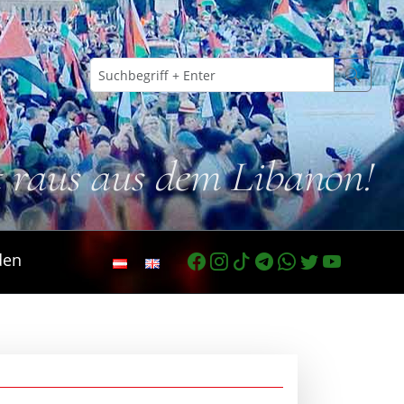
t raus aus dem Libanon!
den