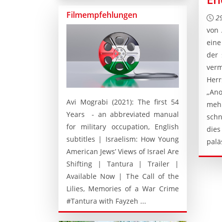
Filmempfehlungen
2
von 
ein
der 
ver
Herr
„An
Avi Mograbi (2021): The first 54
mehr
Years - an abbreviated manual
schn
for military occupation, English
die
subtitles | Israelism: How Young
palä
American Jews’ Views of Israel Are
Shifting | Tantura | Trailer |
Available Now | The Call of the
Lilies, Memories of a War Crime
#Tantura with Fayzeh ...