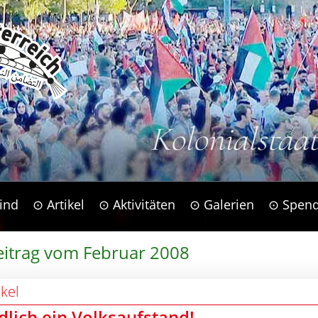
Kolonialstaa
ind
⊙ Artikel
⊙ Aktivitäten
⊙ Galerien
⊙ Spen
eitrag vom Februar 2008
ikel
dlich ein Volksaufstand!