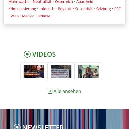
·
·
·
·
Mahnwache
Neutralität
Österreich
Apartheid
·
·
·
·
·
Kriminalisierung
Infotisch
Boykott
Solidarität
Salzburg
ESC
·
·
·
Wien
Medien
UNRWA
VIDEOS
Alle ansehen
NEWSLETTER