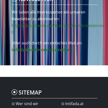
Wir laden alle Interessierten ein unseren
Newsletter zu abonnieren:
https://listi.jpberlin.de//mailman/listinfo/oesterreic
h
Oder auch durch ein einfaches Mail an:
info@palaestinasolidaritaet.at
SITEMAP
Wer sind wir
Intifada.at