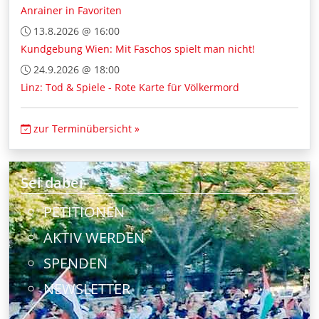
Anrainer in Favoriten
13.8.2026 @ 16:00
Kundgebung Wien: Mit Faschos spielt man nicht!
24.9.2026 @ 18:00
Linz: Tod & Spiele - Rote Karte für Völkermord
zur Terminübersicht »
Sei dabei
PETITIONEN
AKTIV WERDEN
SPENDEN
NEWSLETTER