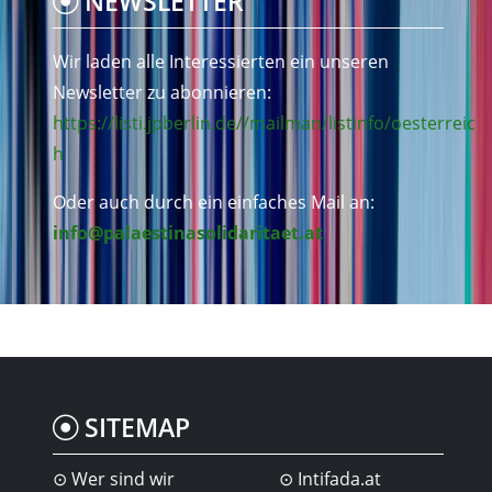
NEWSLETTER
Wir laden alle Interessierten ein unseren
Newsletter zu abonnieren:
https://listi.jpberlin.de//mailman/listinfo/oesterreic
h
Oder auch durch ein einfaches Mail an:
info@palaestinasolidaritaet.at
SITEMAP
Wer sind wir
Intifada.at