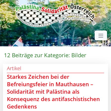
12 Beiträge zur Kategorie: Bilder
Artikel
Starkes Zeichen bei der
Befreiungsfeier in Mauthausen –
Solidarität mit Palästina als
Konsequenz des antifaschistischen
Gedenkens