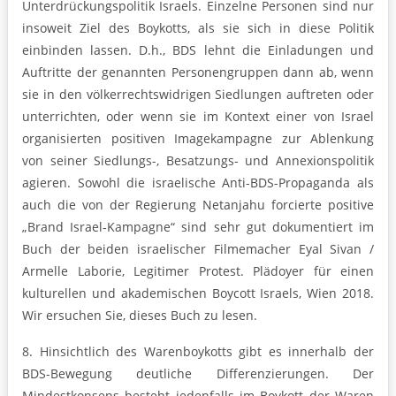
Unterdrückungspolitik Israels. Einzelne Personen sind nur
insoweit Ziel des Boykotts, als sie sich in diese Politik
einbinden lassen. D.h., BDS lehnt die Einladungen und
Auftritte der genannten Personengruppen dann ab, wenn
sie in den völkerrechtswidrigen Siedlungen auftreten oder
unterrichten, oder wenn sie im Kontext einer von Israel
organisierten positiven Imagekampagne zur Ablenkung
von seiner Siedlungs-, Besatzungs- und Annexionspolitik
agieren. Sowohl die israelische Anti-BDS-Propaganda als
auch die von der Regierung Netanjahu forcierte positive
„Brand Israel-Kampagne“ sind sehr gut dokumentiert im
Buch der beiden israelischer Filmemacher Eyal Sivan /
Armelle Laborie, Legitimer Protest. Plädoyer für einen
kulturellen und akademischen Boycott Israels, Wien 2018.
Wir ersuchen Sie, dieses Buch zu lesen.
8. Hinsichtlich des Warenboykotts gibt es innerhalb der
BDS-Bewegung deutliche Differen­zierungen. Der
Mindestkonsens besteht jedenfalls im Boykott der Waren