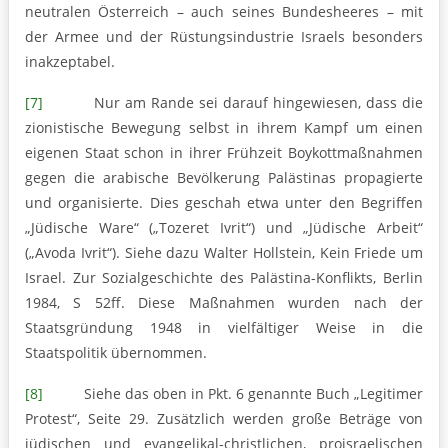
neutralen Österreich – auch seines Bundesheeres – mit
der Armee und der Rüstungsindustrie Israels besonders
inakzeptabel.
[7]
Nur am Rande sei darauf hingewiesen, dass die
zionistische Bewegung selbst in ihrem Kampf um einen
eigenen Staat schon in ihrer Frühzeit Boykottmaßnahmen
gegen die arabische Bevölkerung Palästinas propagierte
und organisierte. Dies geschah etwa unter den Begriffen
„Jüdische Ware“ („Tozeret Ivrit“) und „Jüdische Arbeit“
(„Avoda Ivrit“). Siehe dazu Walter Hollstein, Kein Friede um
Israel. Zur Sozialgeschichte des Palästina-Konflikts, Berlin
1984, S 52ff. Diese Maßnahmen wurden nach der
Staatsgründung 1948 in vielfältiger Weise in die
Staatspolitik übernommen.
[8]
Siehe das oben in Pkt. 6 genannte Buch „Legitimer
Protest“, Seite 29. Zusätzlich werden große Beträge von
jüdischen und evangelikal-christlichen, proisraelischen