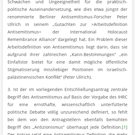
Schwächen und Ungeeignetheit für die praktisch-
politische Auseinandersetzung, wie dies etwa jüngst der
renommierte Berliner Antisemitismus-Forscher Peter
Ullrich in seinem „Gutachten zur >Arbeitsdefinition
Antisemitismus< der International Holocaust
Remembrance Alliance“ dargelegt hat. Ein Problem dieser
Arbeitsdefinition von Antisemitismus liegt darin, dass sie
aufgrund ihrer zahlreichen „Kann-Bestimmungen“ „ein
Einfallstor bietet für eine damit mögliche öffentliche
Stigmatisierung missliebiger Positionen im israelisch-
palästinensischen Konflikt“ (Peter Ullrich).
3. Ist der im vorliegenden Entschließungsantrag zentrale
Begriff des Antisemitismus auf Basis der Vorgabe des IHRC
für eine ernsthafte, wissenschaftlich unterfütterte
politische Debatte völlig unzureichend definiert, so fehlt
bei dem von den Antragstellern ebenfalls bemühten
Begriff des „Antizionismus“ überhaupt jede Definition.
[1]
Der Antrag setzt eine Antisemitismus-Definition, die mehr