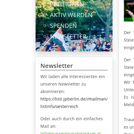
PETITIONEN
AKTIV WERDEN
SPENDEN
Der 
NEWSLETTER
Stei
eing
Der 
Newsletter
Stei
eing
Wir laden alle Interessierten ein
Wir 
unseren Newsletter zu
Unte
abonnieren:
Es i
https://listi.jpberlin.de//mailman/
Meld
listinfo/oesterreich
Oder auch durch ein einfaches
Traur
Mail an:
es u
info@palaestinasolidaritaet.at