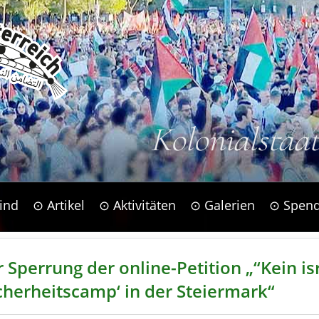
Kolonialstaa
ind
⊙ Artikel
⊙ Aktivitäten
⊙ Galerien
⊙ Spen
r Sperrung der online-Petition „“Kein is
icherheitscamp‘ in der Steiermark“