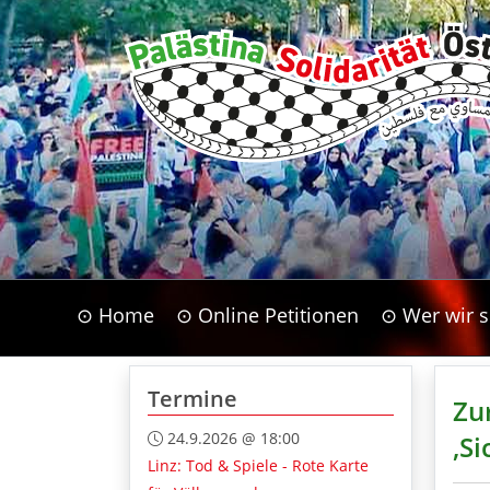
⊙ Home
⊙ Online Petitionen
⊙ Wer wir s
Termine
Zu
24.9.2026 @ 18:00
‚S
Linz: Tod & Spiele - Rote Karte