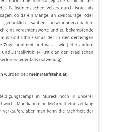
teht darin, daß nahezu jegliche Kritik an der
des Palästinensischen Volkes durch Israel als
zu sagen, ob da ein Mangel an Zivilcourage oder
fe gedanklich sauber auseinnaderzuhalten:
hlich eine verachtenswerte und zu bekämpfende
ismus und Ethnizismus der in der derzeitigen
oide Züge annimmt und was – wie jeder andere
und „Israelkritik“ (= Kritik an der israelischen
eserInnen jedenfalls notwendig).
en
würden bei:
mein@aufstehn.at
teidigungscamps in Mureck noch in unserer
ichwort: „Man kann eine Mehrheit eine zeitlang
 verkaufen, aber man kann die Mehrheit der