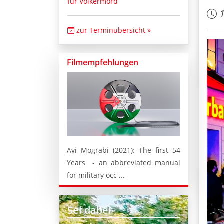
für Völkermord
zur Terminübersicht »
Filmempfehlungen
Avi Mograbi (2021): The first 54
Years - an abbreviated manual
for military occ ...
Sei dabei