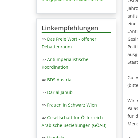
Öste
jahr
anti
eine
Linkempfehlungen
„Ant
Gesi
Das Freie Wort - offener
Poli
Debattenraum
ausge
Antiimperialistische
Staa
Koordination
Gut 
BDS Austria
(bitt
Dar al Janub
Wir 
Frauen in Schwarz Wien
Palä
für 
Gesellschaft für Österreich-
Mens
Arabische Beziehungen (GÖAB)
Handala