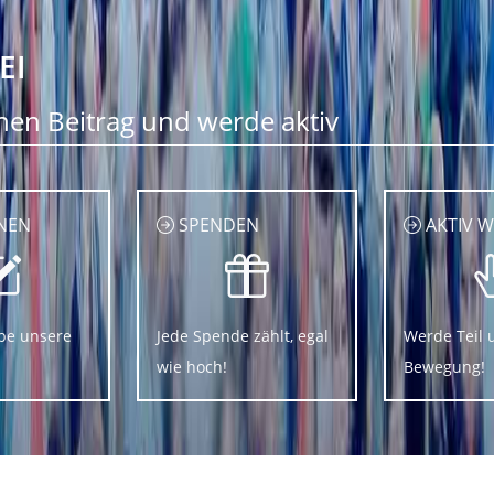
EI
nen Beitrag und werde aktiv
NEN
SPENDEN
AKTIV 
be unsere
Jede Spende zählt, egal
Werde Teil 
wie hoch!
Bewegung!