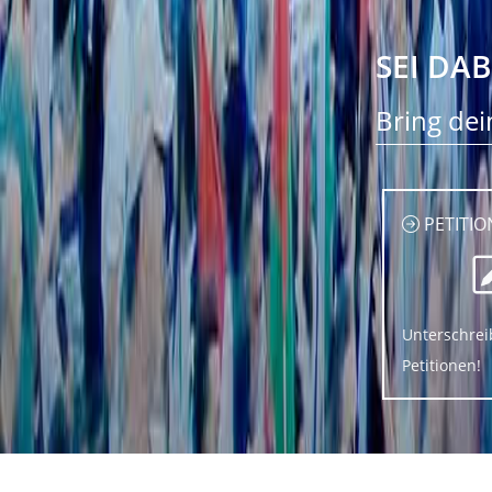
SEI DAB
Bring dei
PETITIO
Unterschrei
Petitionen!