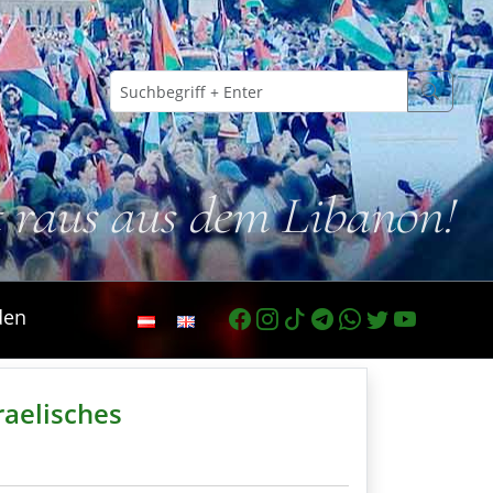
t raus aus dem Libanon!
den
raelisches