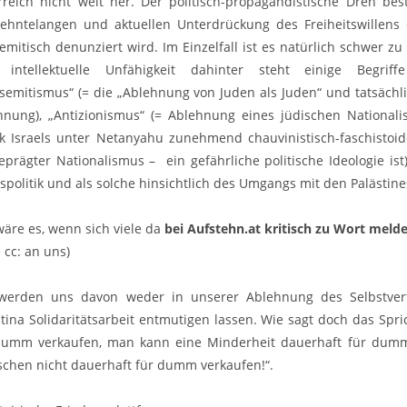
rreich nicht weit her. Der politisch-propagandistische Dreh bes
zehntelangen und aktuellen Unterdrückung des Freiheitswillens 
semitisch denunziert wird. Im Einzelfall ist es natürlich schwer 
 intellektuelle Unfähigkeit dahinter steht einige Begrif
isemitismus“ (= die „Ablehnung von Juden als Juden“ und tatsäc
nnung), „Antizionismus“ (= Ablehnung eines jüdischen National
tik Israels unter Netanyahu zunehmend chauvinistisch-faschist
prägter Nationalismus – ein gefährliche politische Ideologie ist) 
tspolitik und als solche hinsichtlich des Umgangs mit den Palästin
wäre es, wenn sich viele da
bei Aufstehn.at kritisch zu Wort meld
e cc: an uns)
werden uns davon weder in unserer Ablehnung des Selbstver
stina Solidaritätsarbeit entmutigen lassen. Wie sagt doch das Spr
dumm verkaufen, man kann eine Minderheit dauerhaft für dumm
chen nicht dauerhaft für dumm verkaufen!“.