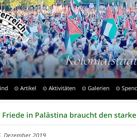
Kolonialstaa
ind
⊙ Artikel
⊙ Aktivitäten
⊙ Galerien
⊙ Spen
n Friede in Palästina braucht den stark
5. Dezember 2019