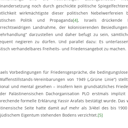
inandersetzung noch durch geschickte politische Spiegelfechterei
ntlichkeit wirkmächtigste dieser politischen Nebelwerfereie
istischen Politik und Propaganda
[4]
, Israels drückende P
errechtswidrigen Landnahme, der kolonisierenden Besiedlungen 
ehrhandlung“ darzustellen und daher befugt zu sein, sämtlic
equent negieren zu dürfen. Und parallel dazu: Es unterlassen
istisch verhandelbares Freiheits- und Friedensangebot zu machen.
sraels Vorbedingungen für Friedensgespräche, die bedingungslos
Waffenstillstands-Vereinbarungen von 1949 („Grüne Linie“) stel
ional und mental gesehen – insofern kein grundsätzliches Fried
der Palästinensischen Dachorganisation PLO erstmals implizit
prechende formelle Erklärung Yassir Arafats bestätigt wurde. Das
stinensische Seite hatte damit auf mehr als 3/4tel des bis 190
tjüdischem Eigentum stehenden Bodens verzichtet.
[5]