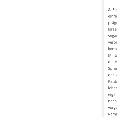
8. E
einf
präg
Isra
soga
verb
kons
Mili
die 
Sphä
der v
Raub
lebe
eige
nach
vorg
Rama