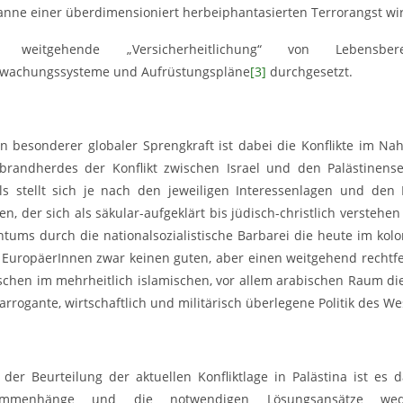
anne einer überdimensioniert herbeiphantasierten Terrorangst wi
e weitgehende „Versicherheitlichung“ von Lebensber
wachungssysteme und Aufrüstungspläne
[3]
durchgesetzt.
on besonderer globaler Sprengkraft ist dabei die Konflikte im N
brandherdes der Konflikt zwischen Israel und den Palästinen
els stellt sich je nach den jeweiligen Interessenlagen und den
n, der sich als säkular-aufgeklärt bis jüdisch-christlich verstehe
ntums durch die nationalsozialistische Barbarei die heute im kolo
e EuropäerInnen zwar keinen guten, aber einen weitgehend rechtfe
chen im mehrheitlich islamischen, vor allem arabischen Raum die
arrogante, wirtschaftlich und militärisch überlegene Politik des We
n der Beurteilung der aktuellen Konfliktlage in Palästina ist es 
ammenhänge und die notwendigen Lösungsansätze wed