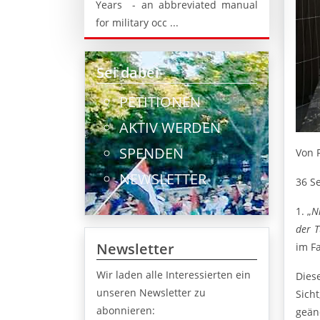
Years - an abbreviated manual
for military occ ...
Sei dabei
PETITIONEN
AKTIV WERDEN
SPENDEN
Von 
NEWSLETTER
36 S
1. „
N
der T
Newsletter
im Fa
Wir laden alle Interessierten ein
Dies
unseren Newsletter zu
Sich
abonnieren:
geän