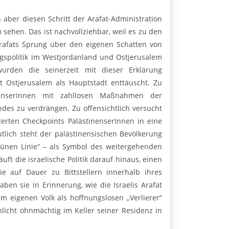
h aber diesen Schritt der Arafat-Administration
 sehen. Das ist nachvollziehbar, weil es zu den
rafats Sprung über den eigenen Schatten von
ungspolitik im Westjordanland und Ostjerusalem
urden die seinerzeit mit dieser Erklärung
 Ostjerusalem als Hauptstadt enttäuscht. Zu
nenserInnen mit zahllosen Maßnahmen der
des zu verdrängen. Zu offensichtlich versucht
erten Checkpoints PalästinenserInnen in eine
tlich steht der palästinensischen Bevölkerung
Grünen Linie“ – als Symbol des weitergehenden
ft die israelische Politik darauf hinaus, einen
e auf Dauer zu Bittstellern innerhalb ihres
n sie in Erinnerung, wie die Israelis Arafat
m eigenen Volk als hoffnungslosen „Verlierer“
nlicht ohnmächtig im Keller seiner Residenz in