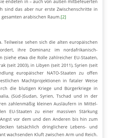
sie endeten in – auch von außen mitbefeuerten
ch sind das aber nur erste Zwischenschritte in
m gesamten arabischen Raum.
[2]
 Teilweise sehen sich die alten europäischen
ordert, ihre Do­minanz im nordafrikanisch-
 (siehe etwa die Rolle zahlreicher EU-Staaten,
(seit 2003), in Libyen (seit 2011), Syrien (seit
ndlung europäischer NATO-Staaten zu offen
stlichen Machtprojektionen in fataler Weise
urch die blutigen Kriege und Bürgerkriege in
omalia, (Süd-)Sudan, Syrien, Tschad und in der
en zahlenmäßig kleinen Ausläufern in Mittel-
en EU-Staaten zu einer massiven Stärkung
rte Angst vor dem und den Anderen bis hin zum
cken tatsächlich dringlichere Lebens- und
sant wachsenden Kluft zwischen Arm und Reich.