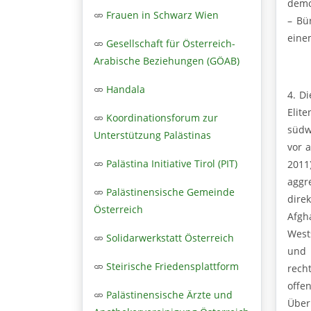
demo
Frauen in Schwarz Wien
– Bü
eine
Gesellschaft für Österreich-
Arabische Beziehungen (GÖAB)
Handala
4. D
Elit
Koordinationsforum zur
südw
Unterstützung Palästinas
vor a
Palästina Initiative Tirol (PIT)
2011
aggr
Palästinensische Gemeinde
dire
Österreich
Afgh
West
Solidarwerkstatt Österreich
und 
Steirische Friedensplattform
rech
offe
Palästinensische Ärzte und
Über