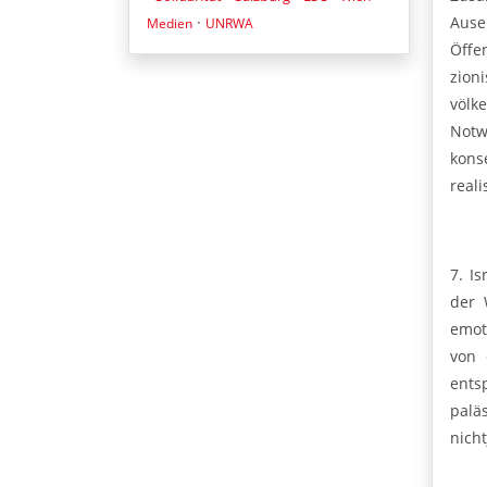
·
Ause
Medien
UNRWA
Öffe
zion
völk
Notw
kons
real
7. I
der 
emot
von 
ents
palä
nich