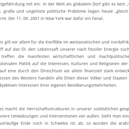
stgefährdung mit ein. In der Welt als globalem Dorf gibt es kein 
e, große und ungelöste politische Probleme liegen heute „gleic
rnt. Der 11. 09. 2001 in New York war dafür ein Fanal.
ies gilt vor allem für die Konflikte im westasiatischen und nordaf
iff auf das Öl, den Lebenssaft unserer nach fossiler Energie süch
 treffen die manifesten wirtschaftlichen und machtpolitis
olonialen Politik auf die Interessen, Kulturen und Religionen de
auf eine durch den Ölreichtum vor allem finanziell stark entwic
ressen des Westens handeln alle Eliten dieser Völker und Staaten 
objektiven Interessen ihrer eigenen Bevölkerungsmehrheiten.
ies macht die Herrschaftsstrukturen in unserer südöstlichen geop
innere Umwälzungen und Interventionen von außen. Sieht man ein
vorläufige Ende noch in Schwebe ist, ab, so wurden die arab