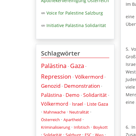
Apothekervereinigung Österreich
Im B
Voice for Palestine Salzburg
ein
Über
Initiative Palästina Solidarität
5. V
Schlagwörter
Groß
Isra
Palästina
Gaza
·
·
Weste
Repression
Völkermord
·
·
Jude
Genozid
Demonstration
·
·
viel
Palästina
Demo
Solidarität
Mens
·
·
·
eine 
Völkermord
Israel
Liste Gaza
·
·
·
·
·
Mahnwache
Neutralität
·
·
Österreich
Apartheid
·
·
6. I
Kriminalisierung
Infotisch
Boykott
·
·
·
·
·
Zus
Solidarität
Salzburg
ESC
Wien