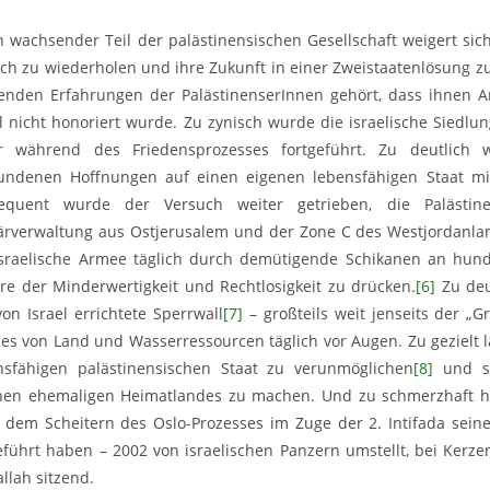
in wachsender Teil der palästinensischen Gesellschaft weigert sic
ach zu wiederholen und ihre Zukunft in einer Zweistaatenlösung zu
enden Erfahrungen der PalästinenserInnen gehört, dass ihnen A
el nicht honoriert wurde. Zu zynisch wurde die israelische Siedl
r während des Friedensprozesses fortgeführt. Zu deutlich w
undenen Hoffnungen auf einen eigenen lebensfähigen Staat mit
equent wurde der Versuch weiter getrieben, die Palästi
tärverwaltung aus Ostjerusalem und der Zone C des Westjordanlan
Israelische Armee täglich durch demütigende Schikanen an hund
re der Minderwertigkeit und Rechtlosigkeit zu drücken.
[6]
Zu deu
on Israel errichtete Sperrwall
[7]
– großteils weit jenseits der „
es von Land und Wasserressourcen täglich vor Augen. Zu gezielt läu
nsfähigen palästinensischen Staat zu verunmöglichen
[8]
und si
nen ehemaligen Heimatlandes zu machen. Und zu schmerzhaft habe
 dem Scheitern des Oslo-Prozesses im Zuge der 2. Intifada seine
eführt haben – 2002 von israelischen Panzern umstellt, bei Kerze
llah sitzend.