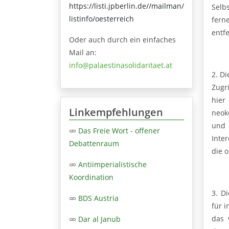
https://listi.jpberlin.de//mailman/
Selb
listinfo/oesterreich
fern
entfe
Oder auch durch ein einfaches
Mail an:
info@palaestinasolidaritaet.at
2. D
Zugr
hier
Linkempfehlungen
neok
und 
Das Freie Wort - offener
Inte
Debattenraum
die 
Antiimperialistische
Koordination
3. D
BDS Austria
für 
das 
Dar al Janub