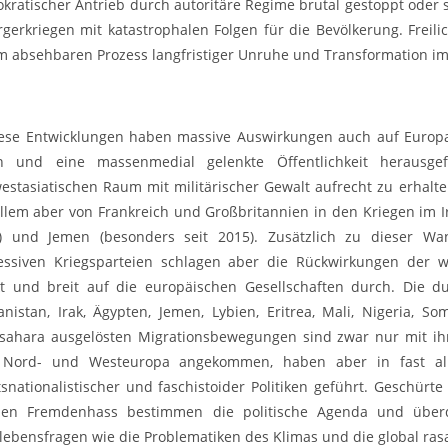
kratischer Antrieb durch autoritäre Regime brutal gestoppt oder 
rgerkriegen mit katastrophalen Folgen für die Bevölkerung. Freili
m absehbaren Prozess langfristiger Unruhe und Transformation i
iese Entwicklungen haben massive Auswirkungen auch auf Europa.
en und eine massenmedial gelenkte Öffentlichkeit herausgef
estasiatischen Raum mit militärischer Gewalt aufrecht zu erhalten
llem aber von Frankreich und Großbritannien in den Kriegen im Irak 
) und Jemen (besonders seit 2015). Zusätzlich zu dieser Wa
essiven Kriegsparteien schlagen aber die Rückwirkungen der we
kt und breit auf die europäischen Gesellschaften durch. Die d
anistan, Irak, Ägypten, Jemen, Lybien, Eritrea, Mali, Nigeria, S
sahara ausgelösten Migrationsbewegungen sind zwar nur mit ihr
Nord- und Westeuropa angekommen, haben aber in fast all
tsnationalistischer und faschistoider Politiken geführt. Geschü
nen Fremdenhass bestimmen die politische Agenda und überde
lebensfragen wie die Problematiken des Klimas und die global ra