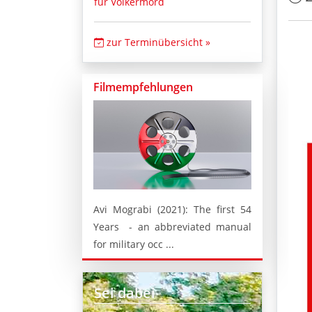
für Völkermord
zur Terminübersicht »
Filmempfehlungen
Avi Mograbi (2021): The first 54
Years - an abbreviated manual
for military occ ...
Sei dabei