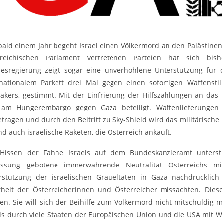
 bald einem Jahr begeht Israel einen Völkermord an den Palästine
rreichischen Parlament vertretenen Parteien hat sich bi
esregierung zeigt sogar eine unverhohlene Unterstützung für d
rnationalem Parkett drei Mal gegen einen sofortigen Waffenstil
akers, gestimmt. Mit der Einfrierung der Hilfszahlungen an das
 am Hungerembargo gegen Gaza beteiligt. Waffenlieferungen
etragen und durch den Beitritt zu Sky-Shield wird das militärische
nd auch israelische Raketen, die Österreich ankauft.
Hissen der Fahne Israels auf dem Bundeskanzleramt unterstr
assung gebotene immerwährende Neutralität Österreichs m
rstützung der israelischen Gräueltaten in Gaza nachdrücklich
heit der Österreicherinnen und Österreicher missachten. Diese
den. Sie will sich der Beihilfe zum Völkermord nicht mitschuldig
els durch viele Staaten der Europäischen Union und die USA mit Wa