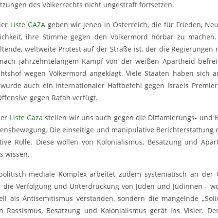
tzungen des Völkerrechts nicht ungestraft fortsetzen.
der
Liste GAZA
geben wir jenen in Österreich, die für Frieden, Neut
ichkeit, ihre Stimme gegen den Völkermord hörbar zu machen.
ltende, weltweite Protest auf der Straße ist, der die Regierungen 
 nach jahrzehntelangem Kampf von der weißen Apartheid befreie
chtshof wegen Völkermord angeklagt. Viele Staaten haben sich a
wurde auch ein internationaler Haftbefehl gegen Israels Premie
Offensive gegen Rafah verfügt.
der
Liste Gaza
stellen wir uns auch gegen die Diffamierungs- und K
densbewegung. Die einseitige und manipulative Berichterstattung 
tive Rolle. Diese wollen von Kolonialismus, Besatzung und Aparth
s wissen.
politisch-mediale Komplex arbeitet zudem systematisch an der 
 die Verfolgung und Unterdrückung von Juden und Jüdinnen – wo
ziell als Antisemitismus verstanden, sondern die mangelnde „Solid
n Rassismus, Besatzung und Kolonialismus gerät ins Visier. Den