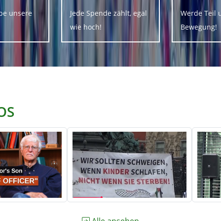
be unsere
Jede Spende zählt, egal
Werde Teil 
wie hoch!
Bewegung!
OS