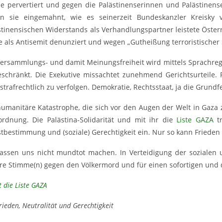
e pervertiert und gegen die Palästinenserinnen und Palästinens
n sie eingemahnt, wie es seinerzeit Bundeskanzler Kreisky 
stinensischen Widerstands als Verhandlungspartner leistete Öster
e als Antisemit denunziert und wegen „Gutheißung terroristischer S
Versammlungs- und damit Meinungsfreiheit wird mittels Sprachre
eschränkt. Die Exekutive missachtet zunehmend Gerichtsurteile. P
trafrechtlich zu verfolgen. Demokratie, Rechtsstaat, ja die Grundf
humanitäre Katastrophe, die sich vor den Augen der Welt in Gaza z
ordnung. Die Palästina-Solidarität und mit ihr die
Liste GAZA
tr
stbestimmung und (soziale) Gerechtigkeit ein. Nur so kann Frieden
lassen uns nicht mundtot machen. In Verteidigung der sozialen
re Stimme(n) gegen den Völkermord und für einen sofortigen und 
 die Liste GAZA
rieden, Neutralität und Gerechtigkeit