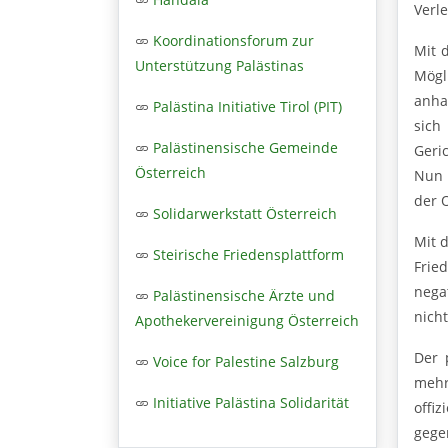
Verle
Koordinationsforum zur
Mit 
Unterstützung Palästinas
Mögl
anha
Palästina Initiative Tirol (PIT)
sich
Palästinensische Gemeinde
Geri
Österreich
Nun 
der 
Solidarwerkstatt Österreich
Mit 
Steirische Friedensplattform
Frie
nega
Palästinensische Ärzte und
nicht
Apothekervereinigung Österreich
Der 
Voice for Palestine Salzburg
mehr
Initiative Palästina Solidarität
offi
gege