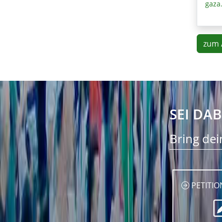
gaza
zum 
SEI DAB
Bring dei
PETITIO