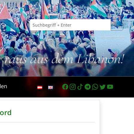
t raus aus dem Libanon!
den
mord