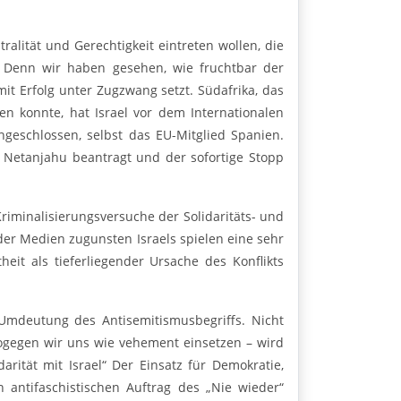
ralität und Gerechtigkeit eintreten wollen, die
 Denn wir haben gesehen, wie fruchtbar der
mit Erfolg unter Zugzwang setzt. Südafrika, das
n konnte, hat Israel vor dem Internationalen
ngeschlossen, selbst das EU-Mitglied Spanien.
r Netanjahu beantragt und der sofortige Stopp
riminalisierungsversuche der Solidaritäts- und
der Medien zugunsten Israels spielen eine sehr
eit als tieferliegender Ursache des Konflikts
Umdeutung des Antisemitismusbegriffs. Nicht
gegen wir uns wie vehement einsetzen – wird
arität mit Israel“ Der Einsatz für Demokratie,
 antifaschistischen Auftrag des „Nie wieder“