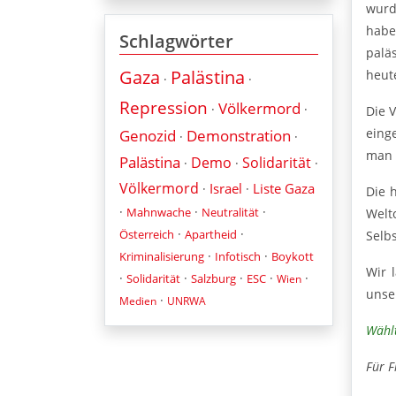
wurd
habe
Schlagwörter
palä
Gaza
Palästina
heut
·
·
Repression
Völkermord
·
·
Die 
eing
Genozid
Demonstration
·
·
man s
Palästina
Demo
Solidarität
·
·
·
Völkermord
Israel
Liste Gaza
·
·
Die 
·
·
·
Mahnwache
Neutralität
Welt
·
·
Österreich
Apartheid
Selb
·
·
Kriminalisierung
Infotisch
Boykott
Wir 
·
·
·
·
·
Solidarität
Salzburg
ESC
Wien
unse
·
Medien
UNRWA
Wählt
Für F