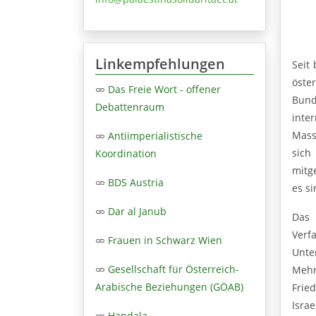
Linkempfehlungen
Seit
öste
Das Freie Wort - offener
Bund
Debattenraum
inte
Mass
Antiimperialistische
sich
Koordination
mitg
BDS Austria
es si
Dar al Janub
Das 
Verf
Frauen in Schwarz Wien
Unte
Gesellschaft für Österreich-
Mehr
Arabische Beziehungen (GÖAB)
Frie
Isra
Handala