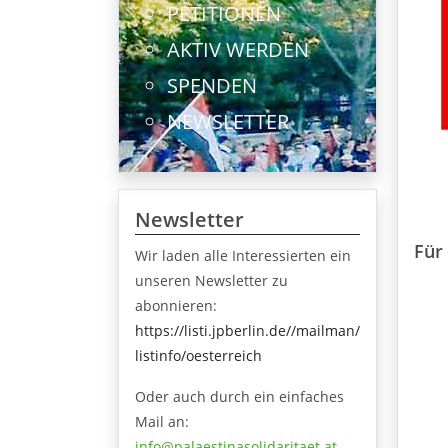
PETITIONEN
AKTIV WERDEN
SPENDEN
NEWSLETTER
Newsletter
Für
Wir laden alle Interessierten ein
unseren Newsletter zu
abonnieren:
https://listi.jpberlin.de//mailman/
listinfo/oesterreich
Oder auch durch ein einfaches
Mail an:
info@palaestinasolidaritaet.at