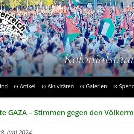
Kolonialstaa
ind
⊙ Artikel
⊙ Aktivitäten
⊙ Galerien
⊙ Spen
ste GAZA – Stimmen gegen den Völker
8. Juni 2024