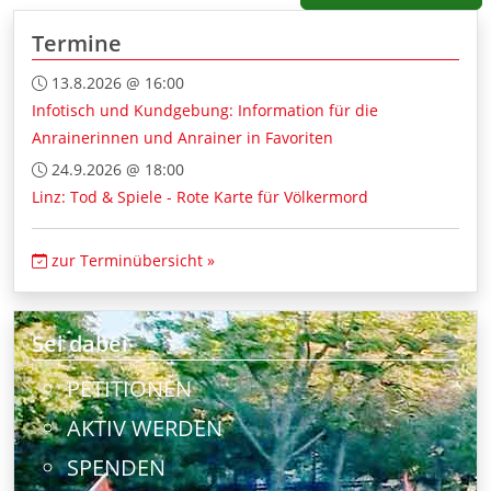
Termine
13.8.2026 @ 16:00
Infotisch und Kundgebung: Information für die
Anrainerinnen und Anrainer in Favoriten
24.9.2026 @ 18:00
Linz: Tod & Spiele - Rote Karte für Völkermord
zur Terminübersicht »
Sei dabei
PETITIONEN
AKTIV WERDEN
SPENDEN