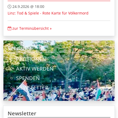
24.9.2026 @ 18:00
Linz: Tod & Spiele - Rote Karte für Völkermord
zur Terminübersicht »
Sei dabei
PETITIONEN
AKTIV WERDEN
SPENDEN
NEWSLETTER
Newsletter