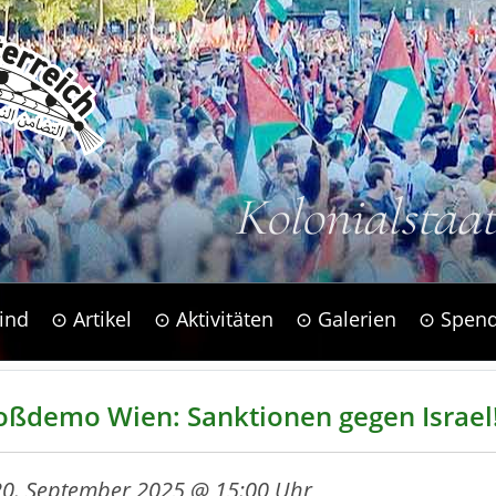
Kolonialstaa
ind
⊙ Artikel
⊙ Aktivitäten
⊙ Galerien
⊙ Spen
oßdemo Wien: Sanktionen gegen Israel
20. September 2025 @ 15:00 Uhr