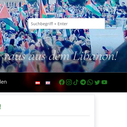
t raus aus dem Libanon!
den
!