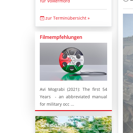
für Völkermord
zur Terminübersicht »
Filmempfehlungen
Avi Mograbi (2021): The first 54
Years - an abbreviated manual
for military occ ...
Sei dabei