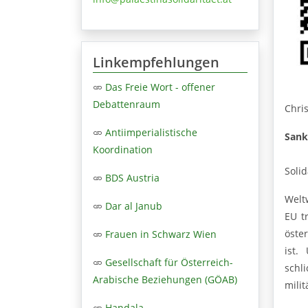
Linkempfehlungen
Das Freie Wort - offener
Debattenraum
Chri
Antiimperialistische
Sank
Koordination
Solid
BDS Austria
Welt
Dar al Janub
EU t
öster
Frauen in Schwarz Wien
ist.
Gesellschaft für Österreich-
schl
Arabische Beziehungen (GÖAB)
mili
Handala