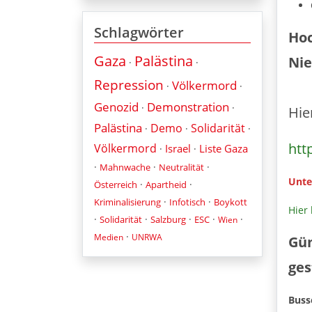
Schlagwörter
Hoc
Gaza
Palästina
Nie
·
·
Repression
Völkermord
·
·
Genozid
Demonstration
·
·
Hie
Palästina
Demo
Solidarität
·
·
·
htt
Völkermord
Israel
Liste Gaza
·
·
·
·
·
Mahnwache
Neutralität
Unte
·
·
Österreich
Apartheid
·
·
Kriminalisierung
Infotisch
Boykott
Hier
·
·
·
·
·
Solidarität
Salzburg
ESC
Wien
·
Medien
UNRWA
Gün
ges
Buss