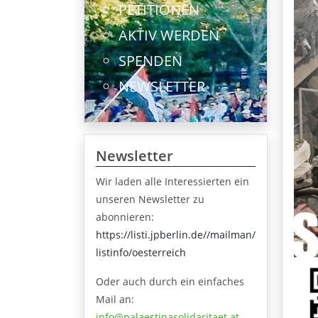
PETITIONEN
AKTIV WERDEN
SPENDEN
NEWSLETTER
Newsletter
Wir laden alle Interessierten ein
unseren Newsletter zu
abonnieren:
https://listi.jpberlin.de//mailman/
listinfo/oesterreich
Oder auch durch ein einfaches
Mail an:
info@palaestinasolidaritaet.at