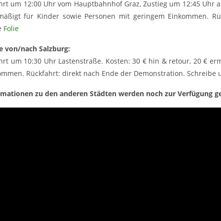
hrt um 12:00 Uhr vom Hauptbahnhof Graz, Zustieg um 12:45 Uhr am
mäßigt für Kinder sowie Personen mit geringem Einkommen. Rüc
e
Folie
e von/nach Salzburg:
hrt um 10:30 Uhr Lastenstraße. Kosten: 30 € hin & retour, 20 € e
ommen. Rückfahrt: direkt nach Ende der Demonstration. Schreibe 
rmationen zu den anderen Städten werden noch zur Verfügung ges