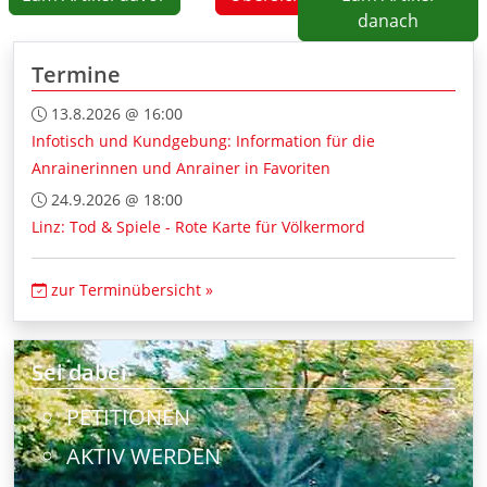
danach
Termine
13.8.2026 @ 16:00
Infotisch und Kundgebung: Information für die
Anrainerinnen und Anrainer in Favoriten
24.9.2026 @ 18:00
Linz: Tod & Spiele - Rote Karte für Völkermord
zur Terminübersicht »
Sei dabei
PETITIONEN
AKTIV WERDEN