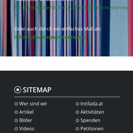
https://listi.jpberlin.de//mailman/listinfo/oesterreic
h
Oder auch durch ein einfaches Mail an:
info@palaestinasolidaritaet.at
SITEMAP
Wer sind wir
Intifada.at
Artikel
Aktivitäten
Bilder
Spenden
Videos
Petitionen