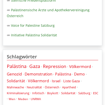
Steirische Friedensplattform
Palästinensische Ärzte und Apothekervereinigung
Österreich
Voice for Palestine Salzburg
Initiative Palästina Solidarität
Schlagwörter
Palästina
Gaza
Repression
Völkermord
·
·
·
·
Genozid
Demonstration
Palästina
Demo
·
·
·
·
Solidarität
Völkermord
Israel
Liste Gaza
·
·
·
·
·
·
·
·
Mahnwache
Neutralität
Österreich
Apartheid
·
·
·
·
·
Kriminalisierung
Infotisch
Boykott
Solidarität
Salzburg
ESC
·
·
·
Wien
Medien
UNRWA