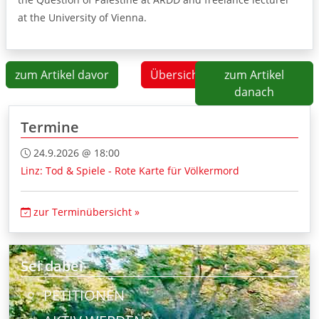
at the University of Vienna.
zum Artikel davor
Übersicht
zum Artikel
danach
Termine
24.9.2026 @ 18:00
Linz: Tod & Spiele - Rote Karte für Völkermord
zur Terminübersicht »
Sei dabei
PETITIONEN