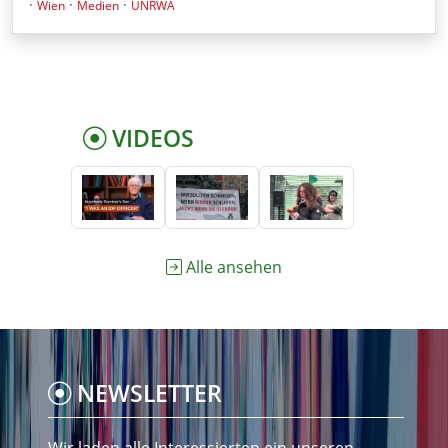
·
·
·
Wien
Medien
UNRWA
VIDEOS
Alle ansehen
NEWSLETTER
Wir laden alle Interessierten ein unseren