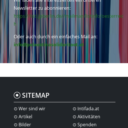
Newsletter zu abonnieren:
https://listi.jpberlin.de//mailman/listinfo/oesterreic
h
Oder auch durch ein einfaches Mail an:
info@palaestinasolidaritaet.at
SITEMAP
Wer sind wir
Intifada.at
Artikel
Aktivitäten
Bilder
Spenden