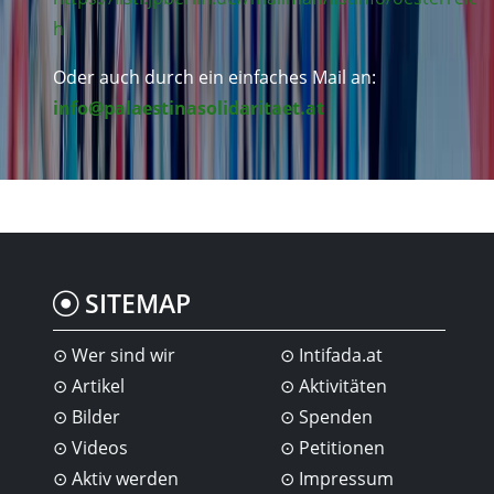
h
Oder auch durch ein einfaches Mail an:
info@palaestinasolidaritaet.at
SITEMAP
Wer sind wir
Intifada.at
Artikel
Aktivitäten
Bilder
Spenden
Videos
Petitionen
Aktiv werden
Impressum