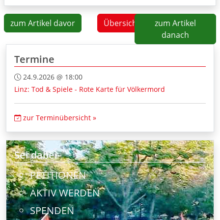
zum Artikel davor
Übersicht
zum Artikel
danach
Termine
24.9.2026 @ 18:00
Linz: Tod & Spiele - Rote Karte für Völkermord
zur Terminübersicht »
Sei dabei
PETITIONEN
AKTIV WERDEN
SPENDEN