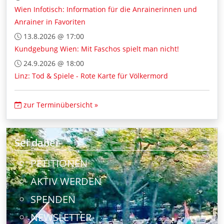
Wien Infotisch: Information für die Anrainerinnen und
Anrainer in Favoriten
13.8.2026 @ 17:00
Kundgebung Wien: Mit Faschos spielt man nicht!
24.9.2026 @ 18:00
Linz: Tod & Spiele - Rote Karte für Völkermord
zur Terminübersicht »
Sei dabei
PETITIONEN
AKTIV WERDEN
SPENDEN
NEWSLETTER