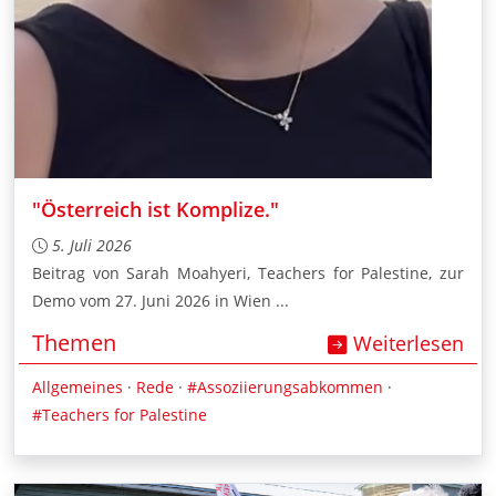
"Österreich ist Komplize."
5. Juli 2026
Beitrag von Sarah Moahyeri, Teachers for Palestine, zur
Demo vom 27. Juni 2026 in Wien ...
Themen
Weiterlesen
Allgemeines
·
Rede
·
#Assoziierungsabkommen
·
#Teachers for Palestine