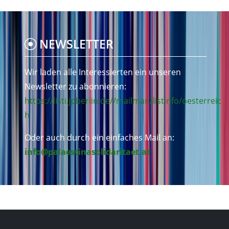
NEWSLETTER
Wir laden alle Interessierten ein unseren
Newsletter zu abonnieren:
https://listi.jpberlin.de//mailman/listinfo/oesterreic
h
Oder auch durch ein einfaches Mail an:
info@palaestinasolidaritaet.at