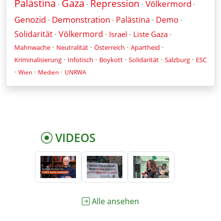
Palästina
Gaza
Repression
Völkermord
·
·
·
·
Genozid
Demonstration
Palästina
Demo
·
·
·
·
Solidarität
Völkermord
Israel
Liste Gaza
·
·
·
·
·
·
·
·
Mahnwache
Neutralität
Österreich
Apartheid
·
·
·
·
·
Kriminalisierung
Infotisch
Boykott
Solidarität
Salzburg
ESC
·
·
·
Wien
Medien
UNRWA
VIDEOS
Alle ansehen