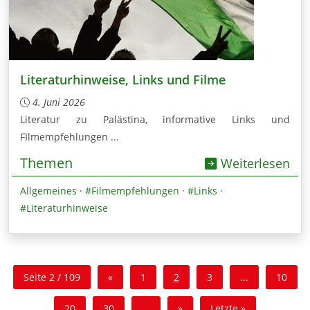
Literaturhinweise, Links und Filme
4. Juni 2026
Literatur zu Palästina, informative Links und
FIlmempfehlungen ...
Themen
Weiterlesen
Allgemeines
·
#Filmempfehlungen
·
#Links
·
#Literaturhinweise
Seite 2 / 109
«
1
2
3
...
10
20
30
...
»
Letzte »