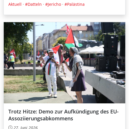
Aktuell
·
#Datteln
·
#Jericho
·
#Palästina
Trotz Hitze: Demo zur Aufkündigung des EU-
Assoziierungsabkommens
27. Juni 2026