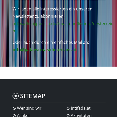
Wir laden alle Interessierten ein unseren
Newsletter zu abonnieren:
https://listi.jpberlin.de//mailman/listinfo/oesterreic
h
Oder auch durch ein einfaches Mail an:
info@palaestinasolidaritaet.at
SITEMAP
Wer sind wir
Intifada.at
Artikel
Aktivitäten