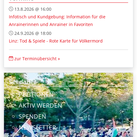
13.8.2026 @ 16:00
Infotisch und Kundgebung: Information für die
Anrainerinnen und Anrainer in Favoriten
24.9.2026 @ 18:00
Linz: Tod & Spiele - Rote Karte für Völkermord
zur Terminübersicht »
Sei dabei
PETITIONEN
AKTIV WERDEN
SPENDEN
NEWSLETTER