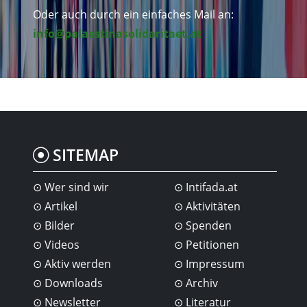
Oder auch durch ein einfaches Mail an:
info@palaestinasolidaritaet.at
SITEMAP
Wer sind wir
Intifada.at
Artikel
Aktivitäten
Bilder
Spenden
Videos
Petitionen
Aktiv werden
Impressum
Downloads
Archiv
Newsletter
Literatur