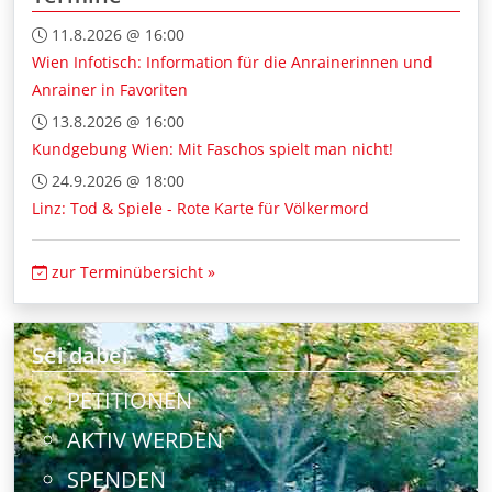
11.8.2026 @ 16:00
Wien Infotisch: Information für die Anrainerinnen und
Anrainer in Favoriten
13.8.2026 @ 16:00
Kundgebung Wien: Mit Faschos spielt man nicht!
24.9.2026 @ 18:00
Linz: Tod & Spiele - Rote Karte für Völkermord
zur Terminübersicht »
Sei dabei
PETITIONEN
AKTIV WERDEN
SPENDEN