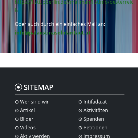
https://listi.jpberlin.de//mailman/listinfo/oesterreic
h
Oder auch durch ein einfaches Mail an:
info@palaestinasolidaritaet.at
SITEMAP
Wer sind wir
Intifada.at
Artikel
Aktivitäten
Bilder
Spenden
Videos
Petitionen
Aktiv werden
Impressum