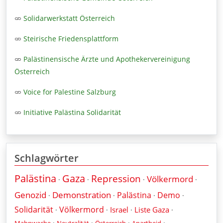
Solidarwerkstatt Österreich
Steirische Friedensplattform
Palästinensische Ärzte und Apothekervereinigung
Österreich
Voice for Palestine Salzburg
Initiative Palästina Solidarität
Schlagwörter
Palästina
Gaza
Repression
Völkermord
·
·
·
·
Genozid
Demonstration
Palästina
Demo
·
·
·
·
Solidarität
Völkermord
Israel
Liste Gaza
·
·
·
·
·
·
·
·
Mahnwache
Neutralität
Österreich
Apartheid