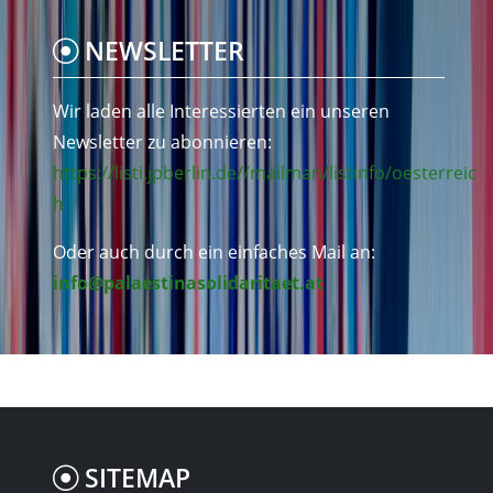
NEWSLETTER
Wir laden alle Interessierten ein unseren
Newsletter zu abonnieren:
https://listi.jpberlin.de//mailman/listinfo/oesterreic
h
Oder auch durch ein einfaches Mail an:
info@palaestinasolidaritaet.at
SITEMAP