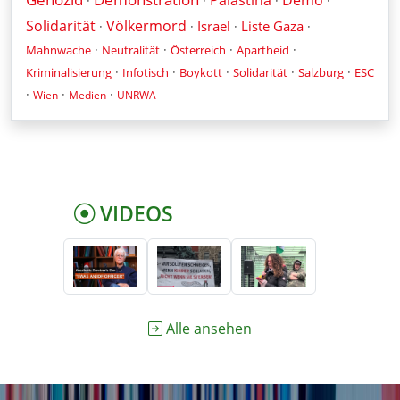
·
·
·
·
Solidarität
Völkermord
Israel
Liste Gaza
·
·
·
·
·
·
·
·
Mahnwache
Neutralität
Österreich
Apartheid
·
·
·
·
·
Kriminalisierung
Infotisch
Boykott
Solidarität
Salzburg
ESC
·
·
·
Wien
Medien
UNRWA
VIDEOS
Alle ansehen