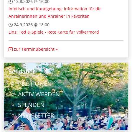
13.8.2026 @ 16:00
Infotisch und Kundgebung: Information für die
Anrainerinnen und Anrainer in Favoriten
24.9.2026 @ 18:00
Linz: Tod & Spiele - Rote Karte für Völkermord
zur Terminübersicht »
Sei dabei
PETITIONEN
AKTIV WERDEN
SPENDEN
NEWSLETTER