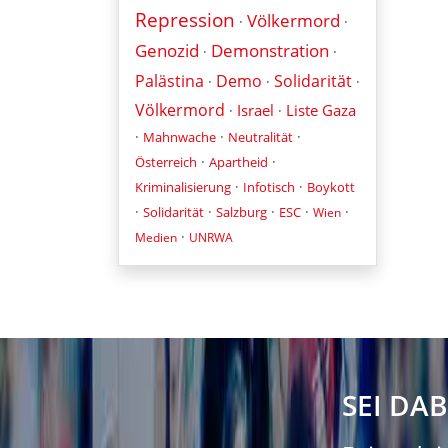
Repression
Völkermord
·
·
Genozid
Demonstration
·
·
Palästina
Demo
Solidarität
·
·
·
Völkermord
Israel
Liste Gaza
·
·
·
·
·
Mahnwache
Neutralität
·
·
Österreich
Apartheid
·
·
Kriminalisierung
Infotisch
Boykott
·
·
·
·
·
Solidarität
Salzburg
ESC
Wien
·
Medien
UNRWA
SEI DAB