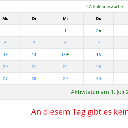
27. Kalenderwoche
Mo
Di
Mi
Do
1
2
★
6
7
8
9
13
14
15
★
16
20
21
22
23
27
28
29
30
Aktivitäten am 1. Juli
An diesem Tag gibt es kein