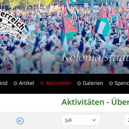
Kolonialstaa
ind
⊙ Artikel
⊙ Aktivitäten
⊙ Galerien
⊙ Spen
Aktivitäten - Übe