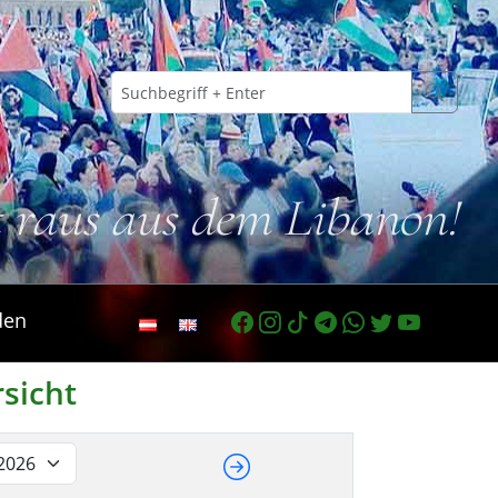
t raus aus dem Libanon!
den
rsicht