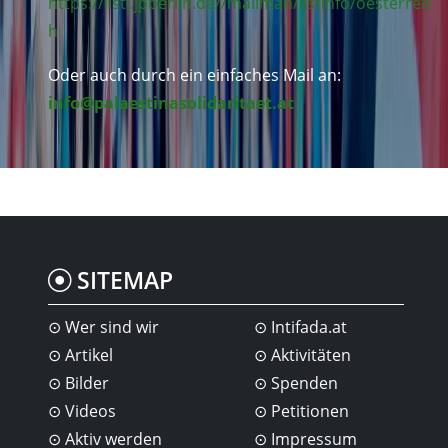
https://listi.jpberlin.de//mailman/listinfo/oesterreic
h
Oder auch durch ein einfaches Mail an:
info@palaestinasolidaritaet.at
SITEMAP
Wer sind wir
Intifada.at
Artikel
Aktivitäten
Bilder
Spenden
Videos
Petitionen
Aktiv werden
Impressum