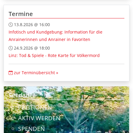
Termine
13.8.2026 @ 16:00
Infotisch und Kundgebung: Information für die
Anrainerinnen und Anrainer in Favoriten
24.9.2026 @ 18:00
Linz: Tod & Spiele - Rote Karte für Völkermord
zur Terminübersicht »
Sei dabei
PETITIONEN
AKTIV WERDEN
SPENDEN