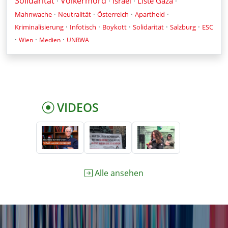
Solidarität
Völkermord
Israel
Liste Gaza
·
·
·
·
·
·
·
·
Mahnwache
Neutralität
Österreich
Apartheid
·
·
·
·
·
Kriminalisierung
Infotisch
Boykott
Solidarität
Salzburg
ESC
·
·
·
Wien
Medien
UNRWA
VIDEOS
Alle ansehen