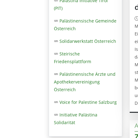
Palästina Initiative Tirol
(PIT)
Palästinensische Gemeinde
M
Österreich
E
Solidarwerkstatt Österreich
e
I
Steirische
d
Friedensplattform
M
s
Palästinensische Ärzte und
M
Apothekervereinigung
b
Österreich
u
Voice for Palestine Salzburg
D
Initiative Palästina
Solidarität
A