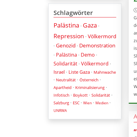
Schlagwörter
G
Palästina
Gaza
d
·
·
a
Repression
Völkermord
·
z
Genozid
Demonstration
·
·
i
Palästina
Demo
·
·
·
S
Solidarität
Völkermord
S
·
·
u
Israel
Liste Gaza
·
·
Mahnwache
e
·
·
·
Neutralität
Österreich
W
·
·
Apartheid
Kriminalisierung
w
·
·
·
Infotisch
Boykott
Solidarität
·
·
·
·
Salzburg
ESC
Wien
Medien
UNRWA
A