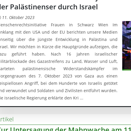
der Palästinenser durch Israel
11. Oktober 2023
enschenrechtsinitiative Frauen in Schwarz Wien Im
inklang mit den USA und der EU berichten unsere Medien
inseitig über die jüngste Entwicklung in Palästina und
srael. Wir möchten in Kürze die Hauptgründe aufzeigen, die
azu geführt haben. Nach 16 Jahren israelischer
ilitärblockade des Gazastreifens zu Land, Wasser und Luft,
tarteten palästinensische Widerstandskämpfer im
orgengrauen des 7. Oktober 2023 von Gaza aus einen
eispiellosen Angriff, bei dem Hunderte von Israelis getötet
nd verwundet und Soldaten und Zivilisten entführt wurden.
ie israelische Regierung erklärte den Kri ...
rtikel
Zur Untersagung der Mahnwache am 11