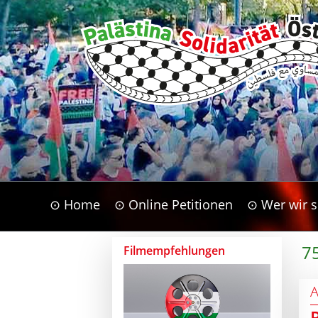
⊙ Home
⊙ Online Petitionen
⊙ Wer wir s
75
Filmempfehlungen
A