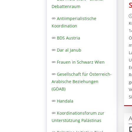
Debattenraum
Antiimperialistische
K
Koordination
1
BDS Austria
Ö
m
Dar al Janub
L
U
Frauen in Schwarz Wien
E
Gesellschaft für Österreich-
R
Arabische Beziehungen
g
(GÖAB)
V
S
Handala
Koordinationsforum zur
A
Unterstützung Palästinas