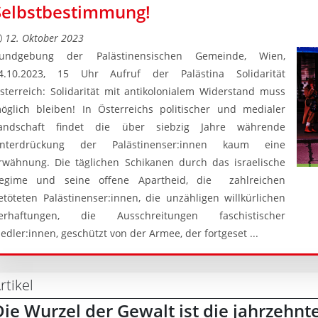
Selbstbestimmung!
12. Oktober 2023
undgebung der Palästinensischen Gemeinde, Wien,
4.10.2023, 15 Uhr Aufruf der Palästina Solidarität
sterreich: Solidarität mit antikolonialem Widerstand muss
öglich bleiben! In Österreichs politischer und medialer
andschaft findet die über siebzig Jahre währende
nterdrückung der Palästinenser:innen kaum eine
rwähnung. Die täglichen Schikanen durch das israelische
egime und seine offene Apartheid, die zahlreichen
etöteten Palästinenser:innen, die unzähligen willkürlichen
erhaftungen, die Ausschreitungen faschistischer
iedler:innen, geschützt von der Armee, der fortgeset ...
rtikel
Die Wurzel der Gewalt ist die jahrzehn