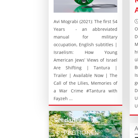
Avi Mograbi (2021): The first 54
O
Years - an abbreviated
D
manual for military
M
occupation, English subtitles |
h
Israelism: How Young
ü
American Jews’ Views of Israel
B
Are Shifting | Tantura |
I
Trailer | Available Now | The
g
Call of the Lilies, Memories of
D
a War Crime #Tantura with
U
Fayzeh ...
U
Sei dabei
A
PETITIONEN