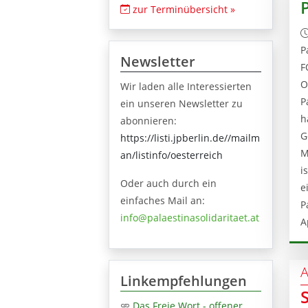
zur Terminübersicht »
P
Newsletter
F
O
Wir laden alle Interessierten
P
ein unseren Newsletter zu
h
abonnieren:
G
https://listi.jpberlin.de//mailm
M
an/listinfo/oesterreich
i
Oder auch durch ein
e
einfaches Mail an:
P
info@palaestinasolidaritaet.at
A
A
Linkempfehlungen
Das Freie Wort - offener