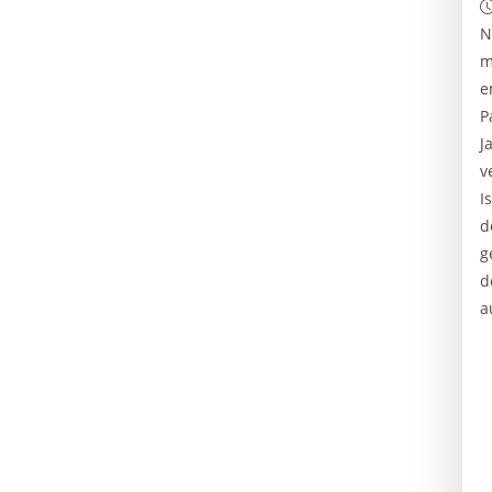
N
m
e
P
J
v
I
d
g
d
a