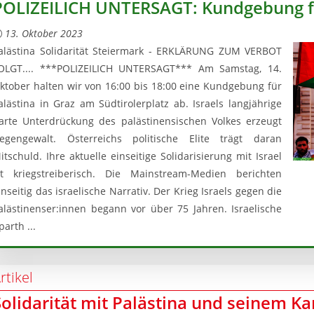
POLIZEILICH UNTERSAGT: Kundgebung fü
13. Oktober 2023
alästina Solidarität Steiermark - ERKLÄRUNG ZUM VERBOT
OLGT.... ***POLIZEILICH UNTERSAGT*** Am Samstag, 14.
ktober halten wir von 16:00 bis 18:00 eine Kundgebung für
alästina in Graz am Südtirolerplatz ab. Israels langjährige
arte Unterdrückung des palästinensischen Volkes erzeugt
egengewalt. Österreichs politische Elite trägt daran
itschuld. Ihre aktuelle einseitige Solidarisierung mit Israel
st kriegstreiberisch. Die Mainstream-Medien berichten
inseitig das israelische Narrativ. Der Krieg Israels gegen die
alästinenser:innen begann vor über 75 Jahren. Israelische
parth ...
rtikel
Solidarität mit Palästina und seinem 