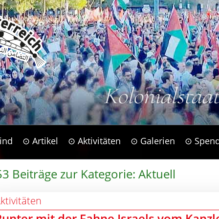
Kolonialstaa
ind
⊙ Artikel
⊙ Aktivitäten
⊙ Galerien
⊙ Spen
3 Beiträge zur Kategorie: Aktuell
ktivitäten
Runter mit der Fahne Israels vom Kanz