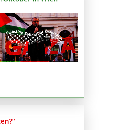
ten?“