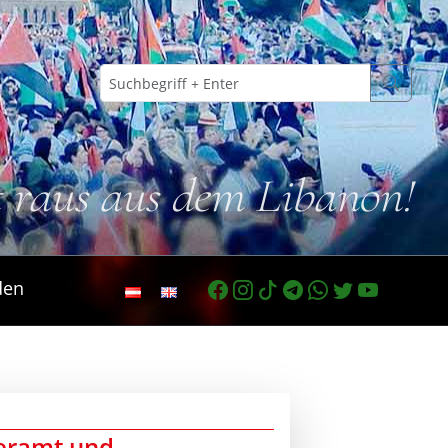
t raus aus dem Libanon!
den
leramt und