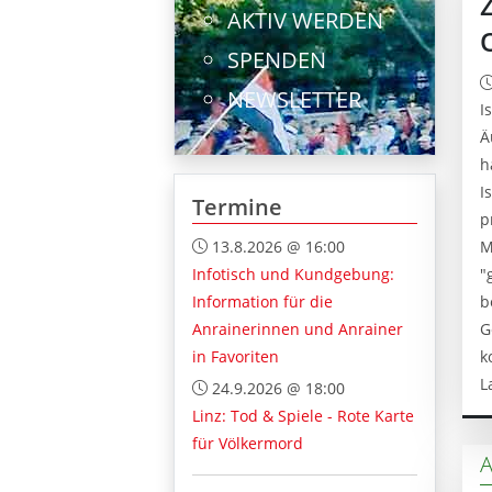
AKTIV WERDEN
SPENDEN
NEWSLETTER
I
Ä
h
I
Termine
p
13.8.2026 @ 16:00
M
Infotisch und Kundgebung:
"
Information für die
b
Anrainerinnen und Anrainer
G
in Favoriten
k
L
24.9.2026 @ 18:00
Linz: Tod & Spiele - Rote Karte
für Völkermord
A