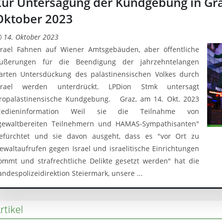
Zur Untersagung der Kundgebung in Graz
Oktober 2023
14. Oktober 2023
srael Fahnen auf Wiener Amtsgebäuden, aber öffentliche
ußerungen für die Beendigung der jahrzehntelangen
arten Untersdückung des palästinensischen Volkes durch
srael werden unterdrückt. LPDion Stmk untersagt
ropalästinensische Kundgebung. Graz, am 14. Okt. 2023
edieninformation Weil sie die Teilnahme von
gewaltbereiten Teilnehmern und HAMAS-Sympathisanten"
efürchtet und sie davon ausgeht, dass es "vor Ort zu
ewaltaufrufen gegen Israel und israelitische Einrichtungen
ommt und strafrechtliche Delikte gesetzt werden" hat die
andespolizeidirektion Steiermark, unsere ...
rtikel