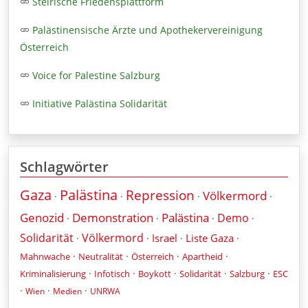
Steirische Friedensplattform
Palästinensische Ärzte und Apothekervereinigung
Österreich
Voice for Palestine Salzburg
Initiative Palästina Solidarität
Schlagwörter
Gaza
Palästina
Repression
Völkermord
·
·
·
·
Genozid
Demonstration
Palästina
Demo
·
·
·
·
Solidarität
Völkermord
Israel
Liste Gaza
·
·
·
·
·
·
·
·
Mahnwache
Neutralität
Österreich
Apartheid
·
·
·
·
·
Kriminalisierung
Infotisch
Boykott
Solidarität
Salzburg
ESC
·
·
·
Wien
Medien
UNRWA