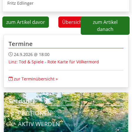
Fritz Edlinger
zum Artikel davor
Übersicht
zum Artikel
danach
Termine
24.9.2026 @ 18:00
Linz: Tod & Spiele - Rote Karte für Völkermord
zur Terminübersicht »
Sei dabei
PETITIONEN
AKTIV WERDEN