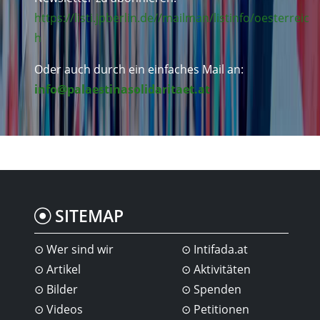
https://listi.jpberlin.de//mailman/listinfo/oesterreic
h
Oder auch durch ein einfaches Mail an:
info@palaestinasolidaritaet.at
SITEMAP
Wer sind wir
Intifada.at
Artikel
Aktivitäten
Bilder
Spenden
Videos
Petitionen