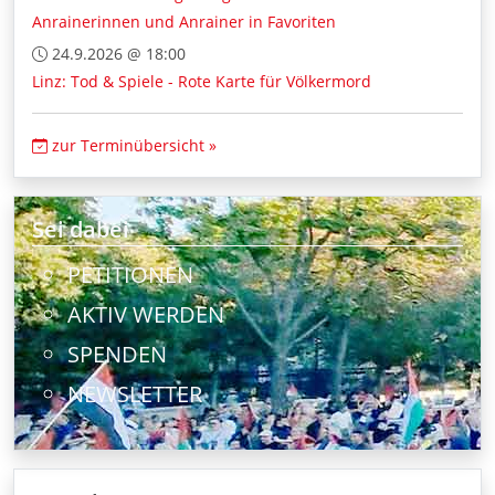
Anrainerinnen und Anrainer in Favoriten
24.9.2026 @ 18:00
Linz: Tod & Spiele - Rote Karte für Völkermord
zur Terminübersicht »
Sei dabei
PETITIONEN
AKTIV WERDEN
SPENDEN
NEWSLETTER