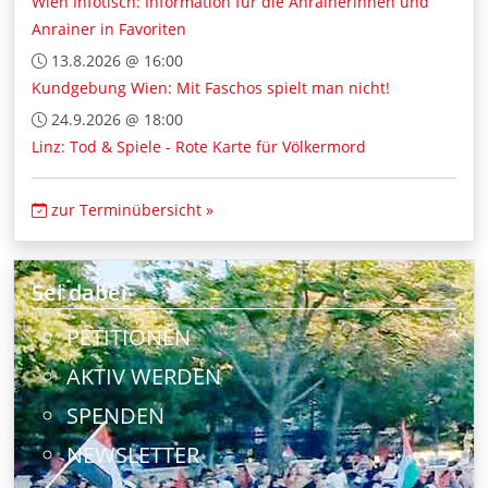
Wien Infotisch: Information für die Anrainerinnen und
Anrainer in Favoriten
13.8.2026 @ 16:00
Kundgebung Wien: Mit Faschos spielt man nicht!
24.9.2026 @ 18:00
Linz: Tod & Spiele - Rote Karte für Völkermord
zur Terminübersicht »
Sei dabei
PETITIONEN
AKTIV WERDEN
SPENDEN
NEWSLETTER