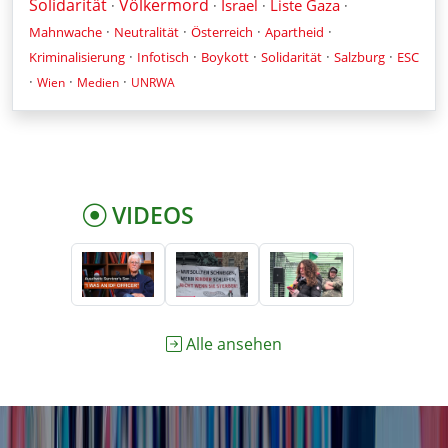
Solidarität
Völkermord
Israel
Liste Gaza
·
·
·
·
·
·
·
·
Mahnwache
Neutralität
Österreich
Apartheid
·
·
·
·
·
Kriminalisierung
Infotisch
Boykott
Solidarität
Salzburg
ESC
·
·
·
Wien
Medien
UNRWA
VIDEOS
Alle ansehen