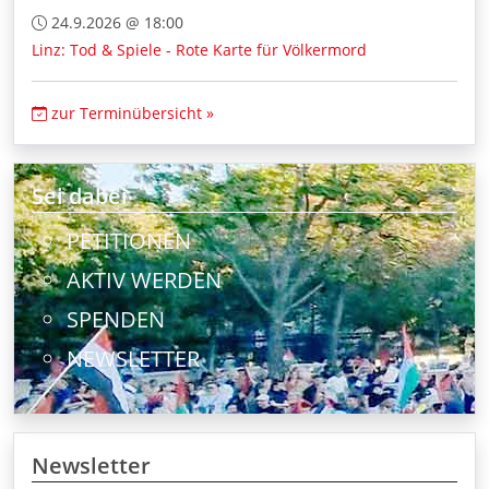
24.9.2026 @ 18:00
Linz: Tod & Spiele - Rote Karte für Völkermord
zur Terminübersicht »
Sei dabei
PETITIONEN
AKTIV WERDEN
SPENDEN
NEWSLETTER
Newsletter