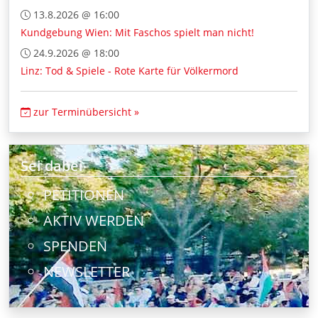
13.8.2026 @ 16:00
Kundgebung Wien: Mit Faschos spielt man nicht!
24.9.2026 @ 18:00
Linz: Tod & Spiele - Rote Karte für Völkermord
zur Terminübersicht »
Sei dabei
PETITIONEN
AKTIV WERDEN
SPENDEN
NEWSLETTER