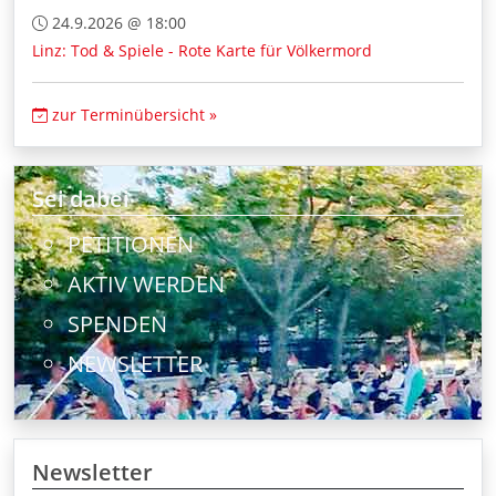
24.9.2026 @ 18:00
Linz: Tod & Spiele - Rote Karte für Völkermord
zur Terminübersicht »
Sei dabei
PETITIONEN
AKTIV WERDEN
SPENDEN
NEWSLETTER
Newsletter