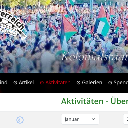
Kolonialstaa
ind
⊙ Artikel
⊙ Aktivitäten
⊙ Galerien
⊙ Spen
Aktivitäten - Übe