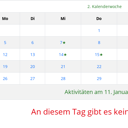
2. Kalenderwoche
Mo
Di
Mi
Do
1
5
6
7
★
8
12
13
14
★
15
★
19
20
21
22
26
27
28
29
Aktivitäten am 11. Janu
An diesem Tag gibt es kein