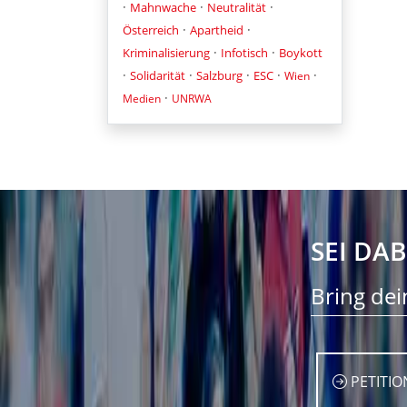
·
·
·
Mahnwache
Neutralität
·
·
Österreich
Apartheid
·
·
Kriminalisierung
Infotisch
Boykott
·
·
·
·
·
Solidarität
Salzburg
ESC
Wien
·
Medien
UNRWA
SEI DAB
Bring dei
PETITIO