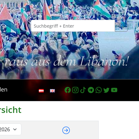
t raus aus dem Libanon!
den
rsicht