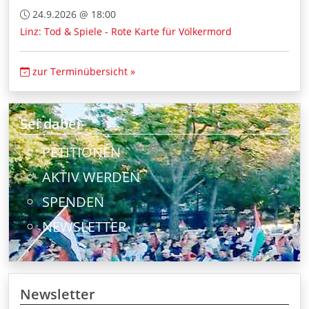
24.9.2026 @ 18:00
Linz: Tod & Spiele - Rote Karte für Völkermord
zur Terminübersicht »
Sei dabei
PETITIONEN
AKTIV WERDEN
SPENDEN
NEWSLETTER
Newsletter