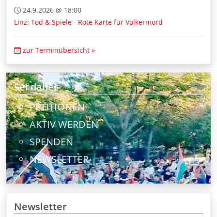
24.9.2026 @ 18:00
Linz: Tod & Spiele - Rote Karte für Völkermord
zur Terminübersicht »
Sei dabei
PETITIONEN
AKTIV WERDEN
SPENDEN
NEWSLETTER
Newsletter