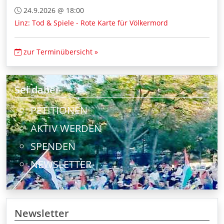
24.9.2026 @ 18:00
Linz: Tod & Spiele - Rote Karte für Völkermord
zur Terminübersicht »
Sei dabei
PETITIONEN
AKTIV WERDEN
SPENDEN
NEWSLETTER
Newsletter