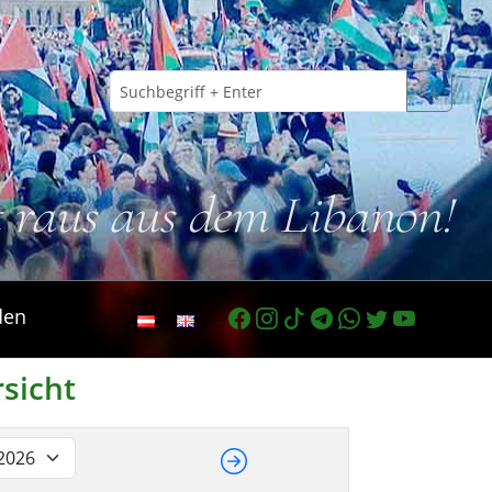
t raus aus dem Libanon!
den
rsicht