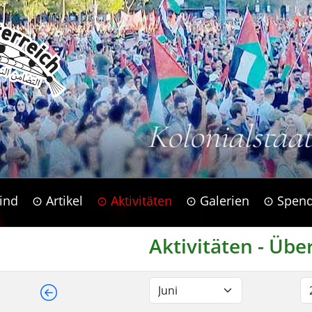
Kolonialstaa
ind
⊙ Artikel
⊙ Aktivitäten
⊙ Galerien
⊙ Spen
Aktivitäten - Übe