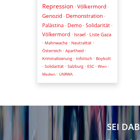
Repression
Völkermord
·
·
Genozid
Demonstration
·
·
Palästina
Demo
Solidarität
·
·
·
Völkermord
Israel
Liste Gaza
·
·
·
·
·
Mahnwache
Neutralität
·
·
Österreich
Apartheid
·
·
Kriminalisierung
Infotisch
Boykott
·
·
·
·
·
Solidarität
Salzburg
ESC
Wien
·
Medien
UNRWA
SEI DAB