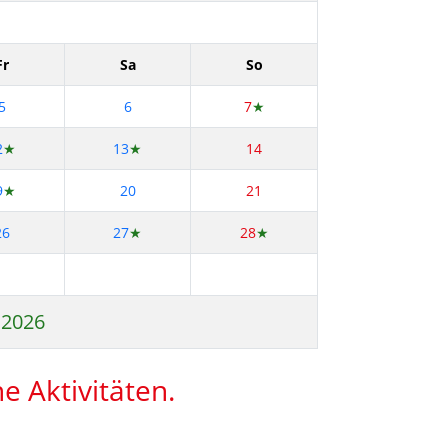
Fr
Sa
So
5
6
7
★
2
★
13
★
14
9
★
20
21
26
27
★
28
★
 2026
e Aktivitäten.