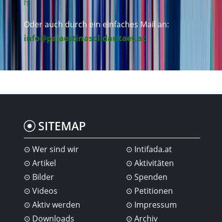
h
Oder auch durch ein einfaches Mail an:
info@palaestinasolidaritaet.at
SITEMAP
Wer sind wir
Intifada.at
Artikel
Aktivitäten
Bilder
Spenden
Videos
Petitionen
Aktiv werden
Impressum
Downloads
Archiv