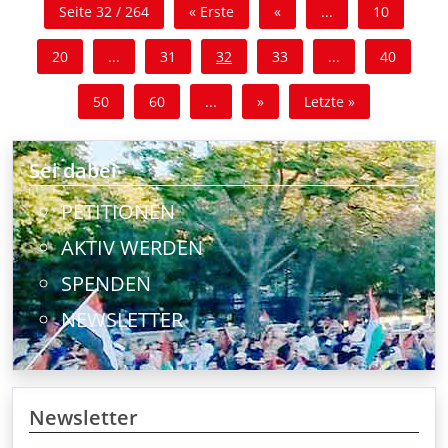
Seite 32 / 264
« Erste
«
...
10
20
...
31
32
33
...
40
50
60
...
»
Letzte »
Sei dabei
PETITIONEN
AKTIV WERDEN
SPENDEN
NEWSLETTER
Newsletter